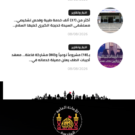
اخبار وتقارير
أكثر من (37) ألف خدمة طبية وفحص تشخيصي…
مستشفى السيدة خديجة الكبرى (عليها السلام...
08/08/2026
اخبار وتقارير
بـ(18) مشروعاً نوعياً و(80) مشاركة فاعلة… معهد
أديبات الطف يعلن حصيلة خدماته في...
08/08/2026