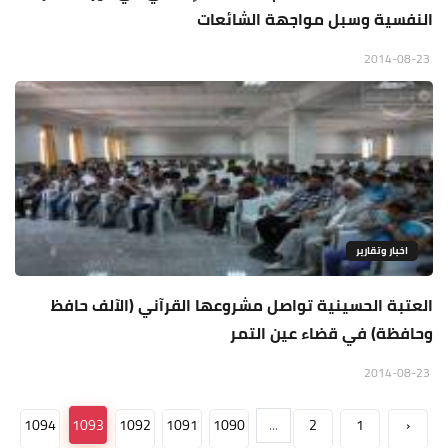
النفسية وسبل مواجهة الشائعات
2014-08-23
اخبار وتقارير
العتبة الحسينية تواصل مشروعها القرآني (الآلف حافظ
وحافظة) في قضاء عين التمر
2014-08-23
1094
1093
1092
1091
1090
...
2
1
‹