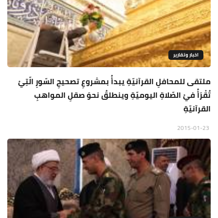
اخبار وتقارير
ملتقى للمحافلِ القرآنيّةِ يبدأُ بمشروعِ تصحيحِ السّورِ الّتِيْ
تُقْرَأُ فيْ الصّلاةِ اليوميّةِ وينطلقُ نحوَ صقلِ المواهبِ
القرآنيّةِ
2015-01-23