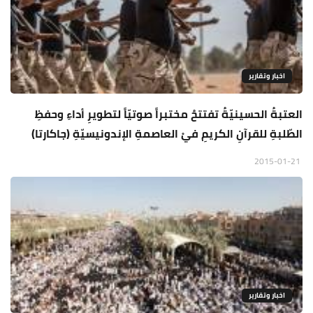
اخبار وتقارير
العتبةُ الحسينيّةُ تفتتحُ مختبراً صوتيّاً لتطويرِ أداءِ وحفظِ
الطّلبةِ للقرآنِ الكريمِ فيْ العاصمةِ الإندونيسيّةِ (جاكارتا)
2015-01-21
اخبار وتقارير