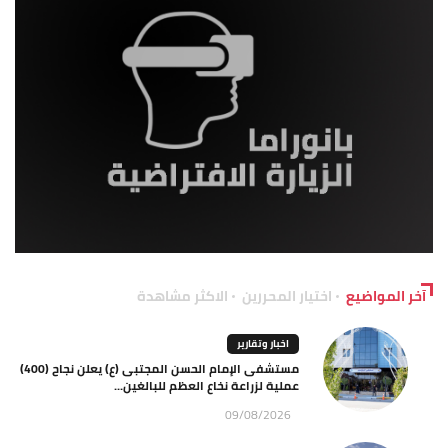
آخر المواضيع
اختيار المحررين
الاكثر مشاهدة
اخبار وتقارير
مستشفى الإمام الحسن المجتبى (ع) يعلن نجاح (400)
عملية لزراعة نخاع العظم للبالغين...
09/08/2026