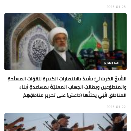
2015-01-23
اخبار وتقارير
الشّيخُ الكربلائيُّ يشيدُ بالانتصاراتِ الكبيرةِ للقوّاتِ المسلّحةِ
والمتطوّعينَ ويطالبُ الجهاتِ المعنيّةَ بمساعدةِ أبناءِ
المناطقِ الّتِيْ يحتلُّها (داعش) على تحريرِ مناطقِهِمْ
2015-01-22