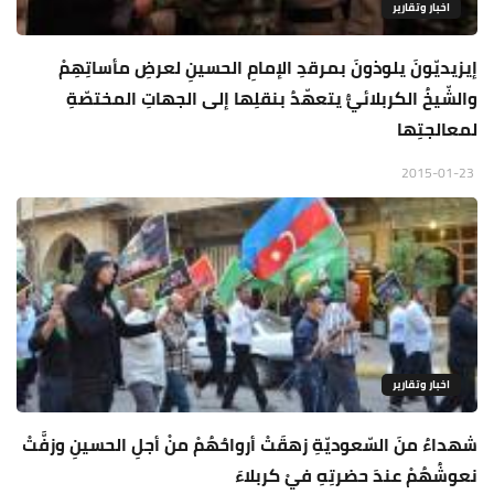
اخبار وتقارير
إيزيديّونَ يلوذونَ بمرقدِ الإمامِ الحسينِ لعرضِ مأساتِهِمْ
والشّيخُ الكربلائيُّ يتعهّدُ بنقلِها إلى الجهاتِ المختصّةِ
لمعالجتِها
2015-01-23
اخبار وتقارير
شهداءُ منَ السّعوديّةِ زهقَتْ أرواحُهُمْ منْ أجلِ الحسينِ وزفَّتْ
نعوشُهُمْ عندَ حضرتِهِ فيْ كربلاءَ