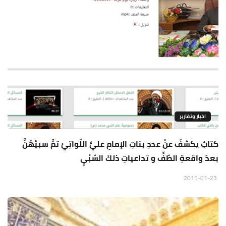
اخبار وتقارير
كتابٌ يكشفُ عنْ عددِ بناتِ الإمامِ عليٍّ اللّواتِيْ تمَّ سبيُهُنَّ
بعدَ واقعةِ الطّفِّ و تداعياتِ ذلكَ السّبْيِ
2015-01-23