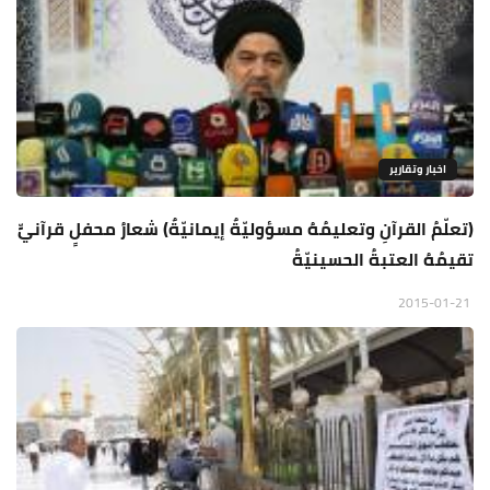
اخبار وتقارير
(تعلّمُ القرآنِ وتعليمُهُ مسؤوليّةٌ إيمانيّةٌ) شعارُ محفلٍ قرآنيٍّ
تقيمُهُ العتبةُ الحسينيّةُ
2015-01-21