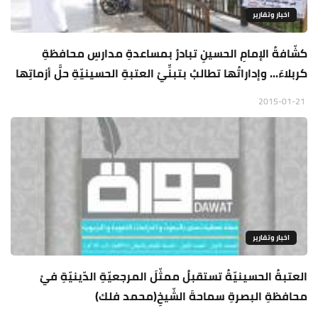
اخبار وتقارير
كشّافةُ الإمامِ الحسينِ تبادرُ بمساعدةِ مدارسِ محافظةِ
كربلاءَ... وإداراتُها تطالبُ بتبنِّيْ العتبةِ الحسينيّةِ حلَّ أزماتِها
2015-01-21
اخبار وتقارير
العتبةُ الحسينيّةُ تستقبلُ ممثّلَ المرجعيّةِ الدّينيّةِ فيْ
محافظةِ البصرةِ سماحةَ الشّيخِ(محمد فلك)