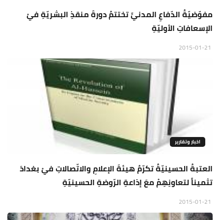
مفوّضيّةُ الدّفاعِ المدنيِّ تختتمُ دورةَ منقذِ البشريّةِ فيْ
الإسعافاتِ الأوليّةِ
2015-01-21
اخبار وتقارير
العتبةُ الحسينيّةُ تكرّمُ هيئةَ الإعلامِ والاتّصالاتِ فيْ بغدادَ
تثميناً لتعاونِهِمْ معَ إذاعةِ الرّوضةِ الحسينيّةِ
2015-01-21