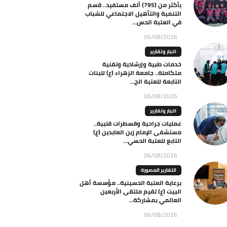
بأكثر من (795) ألف مستفيد.. قسم
التنمية والتأهيل الاجتماعي للشباب
في العتبة الحس...
06/08/2026
اخبار وتقارير
خدمات طبية وإرشادية وتقنية
متكاملة.. جامعة الزهراء (ع) للبنات
التابعة للعتبة الح...
06/08/2026
اخبار وتقارير
عمليات جراحية وقسطرات قلبية..
مستشفى الإمام زين العابدين (ع)
التابع للعتبة الحسي...
06/08/2026
التقارير المصورة
برعاية العتبة الحسينية.. مؤسسة أهل
البيت (ع) تقيم ملتقى الأربعين
العالمي بمشاركة...
06/08/2026