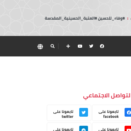
:
#وفاء_للحسين #العتبة_الحسينية_المقدسة
لتواصل الاجتماعي
تابعونا على
تابعونا على
twitter
facebook
تابعونا على
تابعونا على