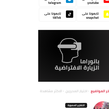
telegram
youtube
تابعونا على
تابعونا على
tikTok
snapchat
خر المواضيع
اختيار المحررين
الاكثر مشاهدة
التقارير المصورة