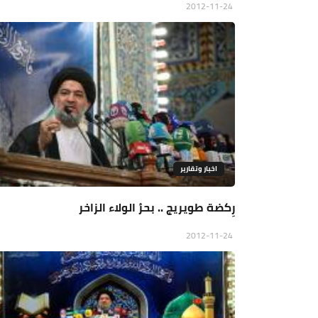
2012-11-24
اخبار وتقارير
رِكضة طويريج .. بحرُ الولاء الزاخر
2012-11-24