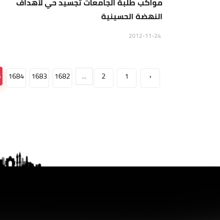
مواكب طلبة الجامعات تجسيد حي لأهداف
النهضة الحسينية
2012-11-24
5
1684
1683
1682
...
2
1
‹