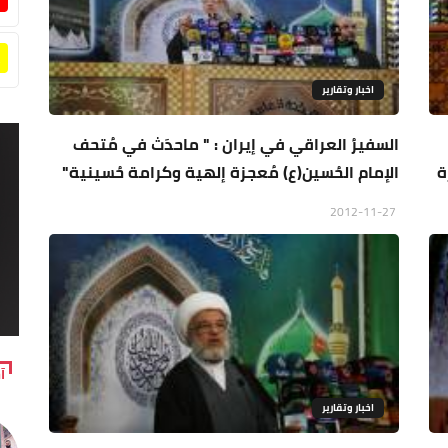
اخبار وتقارير
السفيرُ العراقي في إيران : " ماحدَث في مُتحف
ة
الإمام الحُسين(ع) مُعجزة إلهية وكرامة حُسينية"
2012-11-27
آ
اخبار وتقارير