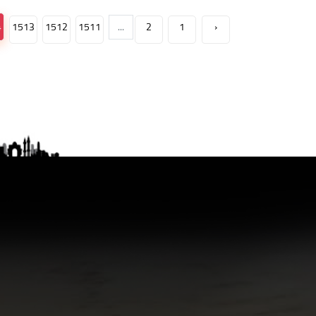
4
1513
1512
1511
...
2
1
‹