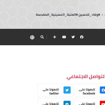
:
#وفاء_للحسين #العتبة_الحسينية_المقدسة
لتواصل الاجتماعي
تابعونا على
تابعونا على
twitter
facebook
تابعونا على
تابعونا على