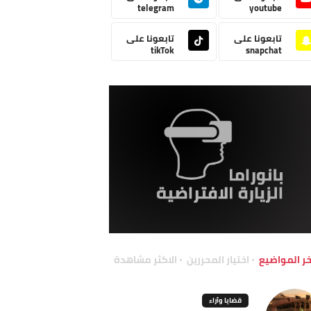
telegram
youtube
تابعونا على
تابعونا على
tikTok
snapchat
خر المواضيع
اختيار المحررين
الاكثر مشاهدة
قضايا وآراء