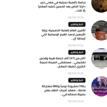
دراسة كلامية حديثية في معنى خبر:
«ارتدّ الناس بعد الحسين (عليه السلام)
إلّا ثلاث...
08/08/2026
اخبار وتقارير
الأمين العام للعتبة الحسينية: زيارة
الأربعين تجسد القيم الإنسانية التي
أرساها ال...
08/08/2026
اخبار وتقارير
أكثر من (37) ألف خدمة طبية وفحص
تشخيصي… مستشفى السيدة خديجة
الكبرى (عليها السلام...
08/08/2026
اخبار وتقارير
بـ(18) مشروعاً نوعياً و(80) مشاركة
فاعلة… معهد أديبات الطف يعلن
حصيلة خدماته في...
08/08/2026