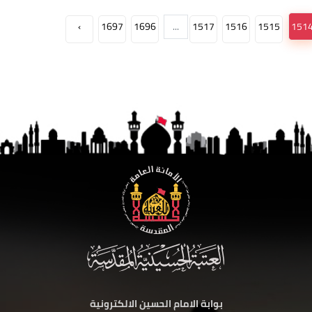
›
1697
1696
...
1517
1516
1515
151
بوابة الامام الحسين الالكترونية