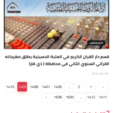
اخبار وتقارير
قسم دار القران الكريم في العتبة الحسينية يطلق مهرجانه
القرآني السنوي الثاني في محافظة ( ذي قار)
2015-06-03
1410
1409
1408
1407
1406
...
2
1
‹
›
1696
1695
...
1412
1411