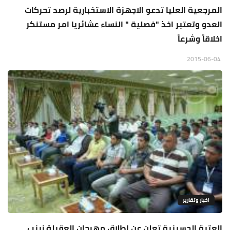
المرجعية العليا تدعو الاجهزة الاستخبارية لرصد تحركات
العدو وتعتبر اخذ "فصلية " النساء عشائريا امر مستنكر
اخلاقاً وشرعاً
2015-06-04
اخبار وتقارير
العتبة الحسينية تعلن عن اطلاق مهرجان العقيلة زينب