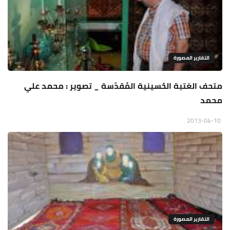
التقارير المصورة
متحف العَتبة الحُسينية المُقدّسة _ تصوير : محمد علي
محمد
2013-04-10
التقارير المصورة