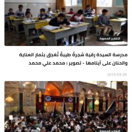
التقارير المصورة
مدرسة السيدة رقية شجرةٌ طيبةٌ تُغدِق بثمار العناية
والحنان على أيتامها - تصوير : محمد علي محمد
2013-03-29
التقارير المصورة