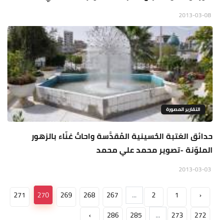
2013-03-08
التقارير المصورة
حدائق العَتبة الحُسينية المُقدَّسة واحاتٌ غنّاء بالزهور
الملوّنة -تصوير محمد علي محمد
2013-03-03
271
270
269
268
267
...
2
1
‹
›
286
285
...
273
272