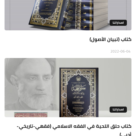
اصداراتنا
كتاب (تبيان الأصول)
2022-06-04
اصداراتنا
كتاب حلق اللحية في الفقه الاسلامي (فقهي-تاريخي-
أدبي)