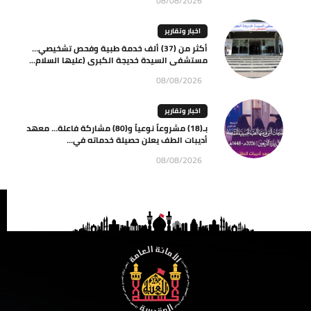
08/08/2026
اخبار وتقارير
أكثر من (37) ألف خدمة طبية وفحص تشخيصي…
مستشفى السيدة خديجة الكبرى (عليها السلام...
08/08/2026
اخبار وتقارير
بـ(18) مشروعاً نوعياً و(80) مشاركة فاعلة… معهد
أديبات الطف يعلن حصيلة خدماته في...
08/08/2026