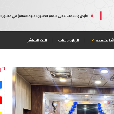
الأرض والسماء تنعى الامام الحسين (عليه السلام) في عاشوراء
ئط متعددة
الزيارة بالانابة
البث المباشر
ا