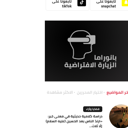
تابعونا على
تابعونا على
tikTok
snapchat
خر المواضيع
اختيار المحررين
الاكثر مشاهدة
قضايا وآراء
دراسة كلامية حديثية في معنى خبر:
«ارتدّ الناس بعد الحسين (عليه السلام)
إلّا ثلاث...