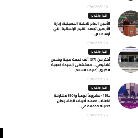
08/08/2026
اخبار وتقارير
الأمين العام للعتبة الحسينية: زيارة
الأربعين تجسد القيم الإنسانية التي
أرساها ال...
08/08/2026
اخبار وتقارير
أكثر من (37) ألف خدمة طبية وفحص
تشخيصي… مستشفى السيدة خديجة
الكبرى (عليها السلام...
08/08/2026
اخبار وتقارير
بـ(18) مشروعاً نوعياً و(80) مشاركة
فاعلة… معهد أديبات الطف يعلن
حصيلة خدماته في...
08/08/2026