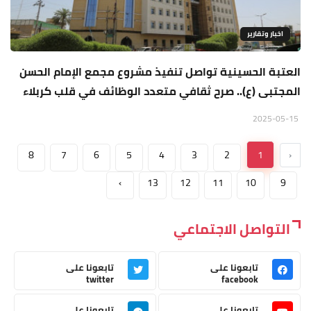
اخبار وتقارير
العتبة الحسينية تواصل تنفيذ مشروع مجمع الإمام الحسن
المجتبى (ع).. صرح ثقافي متعدد الوظائف في قلب كربلاء
2025-05-15
8
7
6
5
4
3
2
1
‹
›
13
12
11
10
9
التواصل الاجتماعي
تابعونا على
تابعونا على
twitter
facebook
تابعونا على
تابعونا على