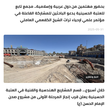
بحضور مهتمين من دول عربية وإسلامية.. مجمع تابع
للعتبة الحسينية يدعو الباحثين للمشاركة الفاعلة في
مؤتمر علمي لإحياء تراث الشيخ الكفعمي العاملي
2025-05-31
اخبار وتقارير
خلال أسبوع... قسم المشاريع الهندسية والفنية في العتبة
الحسينية يعلن قرب إنجاز المرحلة الأولى من مشروع صحن
الإمام الحسن (ع)