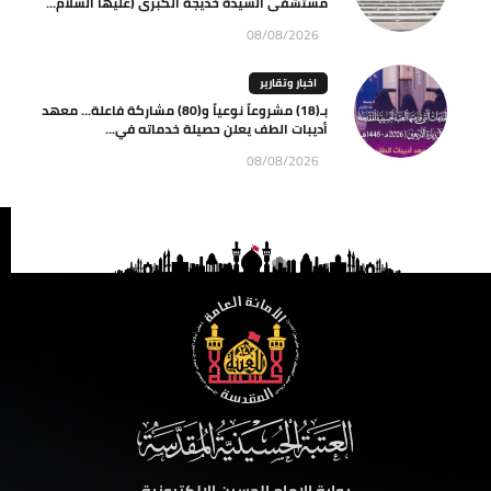
مستشفى السيدة خديجة الكبرى (عليها السلام...
08/08/2026
اخبار وتقارير
بـ(18) مشروعاً نوعياً و(80) مشاركة فاعلة… معهد
أديبات الطف يعلن حصيلة خدماته في...
08/08/2026