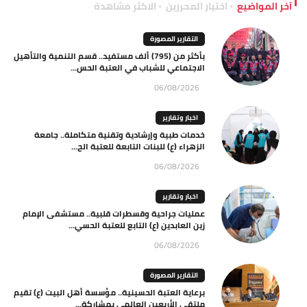
آخر المواضيع
اختيار المحررين
الاكثر مشاهدة
التقارير المصورة
بأكثر من (795) ألف مستفيد.. قسم التنمية والتأهيل
الاجتماعي للشباب في العتبة الحس...
06/08/2026
اخبار وتقارير
خدمات طبية وإرشادية وتقنية متكاملة.. جامعة
الزهراء (ع) للبنات التابعة للعتبة الح...
06/08/2026
اخبار وتقارير
عمليات جراحية وقسطرات قلبية.. مستشفى الإمام
زين العابدين (ع) التابع للعتبة الحسي...
06/08/2026
التقارير المصورة
برعاية العتبة الحسينية.. مؤسسة أهل البيت (ع) تقيم
ملتقى الأربعين العالمي بمشاركة...