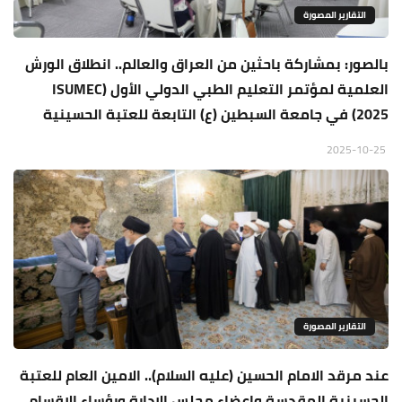
التقارير المصورة
بالصور: بمشاركة باحثين من العراق والعالم.. انطلاق الورش
العلمية لمؤتمر التعليم الطبي الدولي الأول (ISUMEC
2025) في جامعة السبطين (ع) التابعة للعتبة الحسينية
2025-10-25
التقارير المصورة
عند مرقد الامام الحسين (عليه السلام).. الامين العام للعتبة
الحسينية المقدسة واعضاء مجلس الادارة ورؤساء الاقسام