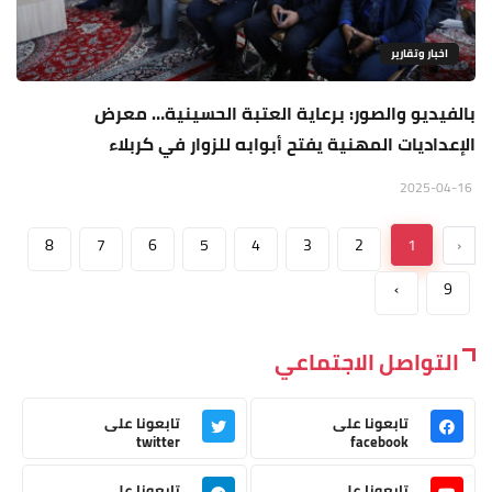
اخبار وتقارير
بالفيديو والصور: برعاية العتبة الحسينية… معرض
الإعداديات المهنية يفتح أبوابه للزوار في كربلاء
2025-04-16
8
7
6
5
4
3
2
1
‹
›
9
التواصل الاجتماعي
تابعونا على
تابعونا على
twitter
facebook
تابعونا على
تابعونا على