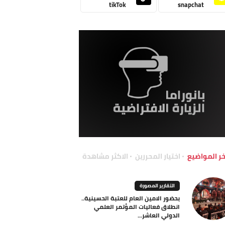
tikTok
snapchat
خر المواضيع
اختيار المحررين
الاكثر مشاهدة
التقارير المصورة
بحضور الامين العام للعتبة الحسينية..
انطلاق فعاليات المؤتمر العلمي
الدولي العاشر...