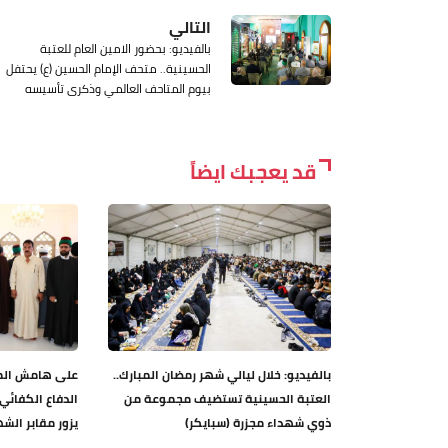
التالي
بالفيديو: بحضور الامين العام للعتبة
الحسينية.. متحف الإمام الحسين (ع) يحتفل
بيوم المتاحف العالمي وذكرى تأسيسه
قد يعجبك ايضاً
بالفيديو: خلال ليالي شهر رمضان المبارك..
على هامش الم
العتبة الحسينية تستضيف مجموعة من
الدفاع الكفائي
ذوي شهداء مجزرة (سبايكر)
يزور مقابر الشه