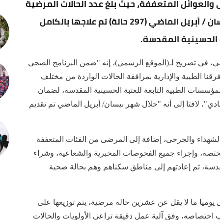
 والعوائل المتعففة، حيث بلغ عدد الحالات المرضية
التي تم استقبالها ومتابعتها خلال شهر نيسان / أبريل الماضي (297 حالة) تم علاجها بالكامل
 الحسينية المقدسة.
، في تصريح لـ(الموقع الرسمي)، إنه "ضمن البرنامج الصحي
فرقنا الطبية والإدارية بمرافقة الحالات الواردة من مختلف
مؤسسات الطبية التابعة للعتبة الحسينية المقدسة، لضمان
دي"، لافتا إلى أنه "خلال شهر نيسان/ أبريل الماضي تم تقديم
 الشهداء والجرحى، إضافة إلى المرضى من الفئات المتعففة
مختصة، وإجراء جميع الفحوصات المخبرية والشعاعية، وشراء
مقدسة، ثم إعادتهم إلى مناطق سكناهم وهم بحالة صحية
وميا ما لا يقل عن عشرين حالة مرضية، يتم توزيعها على
اختصاصه، وفق آلية عمل دقيقة تراعي الأولويات والحالات