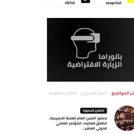
tikTok
snapchat
خر المواضيع
اختيار المحررين
الاكثر مشاهدة
التقارير المصورة
بحضور الامين العام للعتبة الحسينية..
انطلاق فعاليات المؤتمر العلمي
الدولي العاشر...