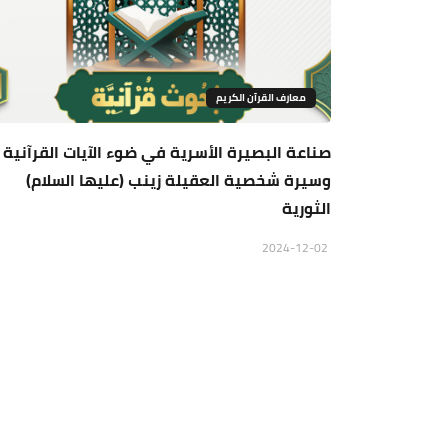
معارف القرآن الكريم
صناعة البصیرة الأسریة في ضوء الآیات القرآنیة
وسيرة شخصیة العقیلة زینب (عليها السلام)
الثورية
2024-12-02