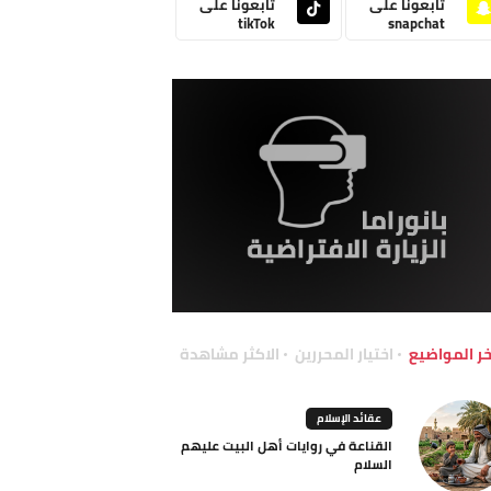
تابعونا على
تابعونا على
tikTok
snapchat
خر المواضيع
اختيار المحررين
الاكثر مشاهدة
عقائد الإسلام
القناعة في روايات أهل البيت عليهم
السلام