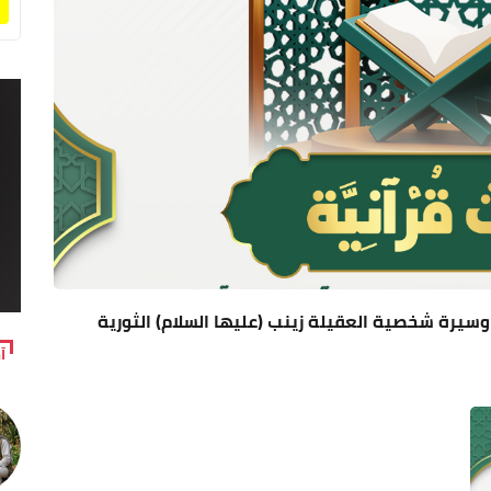
وسيرة شخصیة العقیلة زینب (عليها السلام) الثورية
آ