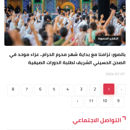
التقارير المصورة
بالصور: تزامنا مع بداية شهر محرم الحرام.. عزاء موحد في
الصحن الحسيني الشريف لطلبة الدورات الصيفية
2024-07-07
8
7
6
5
4
3
2
1
‹
›
11
10
9
التواصل الاجتماعي