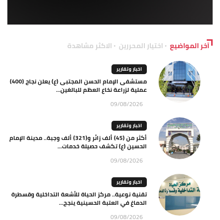
آخر المواضيع
اختيار المحررين
الاكثر مشاهدة
اخبار وتقارير
مستشفى الإمام الحسن المجتبى (ع) يعلن نجاح (400)
عملية لزراعة نخاع العظم للبالغين...
09/08/2026
اخبار وتقارير
أكثر من (45) ألف زائر و(321) ألف وجبة.. مدينة الإمام
الحسين (ع) تكشف حصيلة خدمات...
09/08/2026
اخبار وتقارير
تقنية نوعية.. مركز الحياة للأشعة التداخلية وقسطرة
الدماغ في العتبة الحسينية ينجح...
09/08/2026