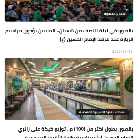
التقارير المصورة
بالصور: في ليلة النصف من شعبان.. الملايين يؤدون مراسيم
الزيارة عند مرقد الإمام الحسين (ع)
2025-02-13
نشاطات العتبة الحسينية المقدسة
بالصور: بطول اكثر من (100) م.. توزيع كيكة على زائري
الإمام الحسين (ع) بمناسبة ولادة الأقمار المحمدية