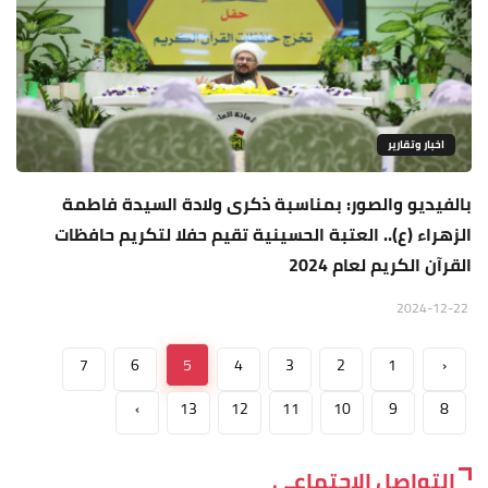
اخبار وتقارير
بالفيديو والصور: بمناسبة ذكرى ولادة السيدة فاطمة
الزهراء (ع).. العتبة الحسينية تقيم حفلا لتكريم حافظات
القرآن الكريم لعام 2024
2024-12-22
7
6
5
4
3
2
1
‹
›
13
12
11
10
9
8
التواصل الاجتماعي