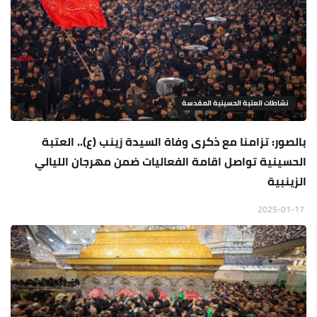
نشاطات العتبة الحسينية المقدسة
بالصور: تزامنا مع ذكرى وفاة السيدة زينب (ع).. العتبة
الحسينية تواصل اقامة الفعاليات ضمن مهرجان الليالي
الزينبية
2025-01-17