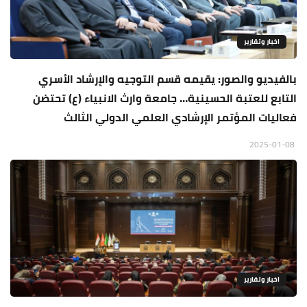
اخبار وتقارير
بالفيديو والصور: يقيمه قسم التوجيه والإرشاد الأسري
التابع للعتبة الحسينية… جامعة وارث الانبياء (ع) تحتضن
فعاليات المؤتمر الإرشادي العلمي الدولي الثالث
2025-01-08
اخبار وتقارير