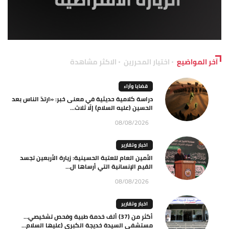
آخر المواضيع
اختيار المحررين
الاكثر مشاهدة
قضايا وآراء
دراسة كلامية حديثية في معنى خبر: «ارتدّ الناس بعد
الحسين (عليه السلام) إلّا ثلاث...
08/08/2026
اخبار وتقارير
الأمين العام للعتبة الحسينية: زيارة الأربعين تجسد
القيم الإنسانية التي أرساها ال...
08/08/2026
اخبار وتقارير
أكثر من (37) ألف خدمة طبية وفحص تشخيصي…
مستشفى السيدة خديجة الكبرى (عليها السلام...