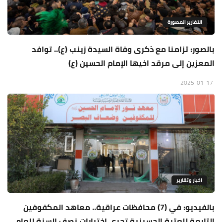
التقارير المصورة
بالصور: تزامنا مع ذكرى وفاة السيدة زينب (ع).. توافد
المعزين إلى مرقد اخيها الإمام الحسين (ع)
2025-01-17
اخبار وتقارير
بالفيديو: في (7) محافظات عراقية.. معاهد المكفوفين
التابعة للعتبة الحسينية تجري اختبارات نصف السنة للعام