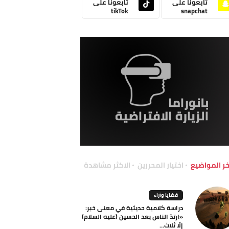
تابعونا على
تابعونا على
tikTok
snapchat
خر المواضيع
اختيار المحررين
الاكثر مشاهدة
قضايا وآراء
دراسة كلامية حديثية في معنى خبر:
«ارتدّ الناس بعد الحسين (عليه السلام)
إلّا ثلاث...