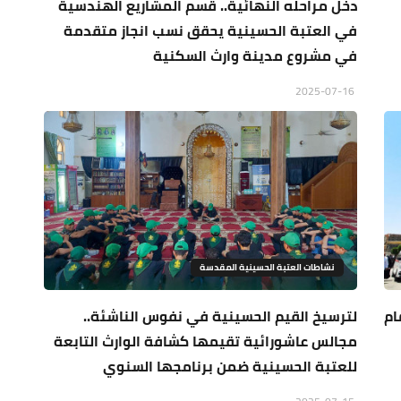
دخل مراحله النهائية.. قسم المشاريع الهندسية
في العتبة الحسينية يحقق نسب انجاز متقدمة
في مشروع مدينة وارث السكنية
2025-07-16
نشاطات العتبة الحسينية المقدسة
ام
لترسيخ القيم الحسينية في نفوس الناشئة..
مجالس عاشورائية تقيمها كشافة الوارث التابعة
للعتبة الحسينية ضمن برنامجها السنوي