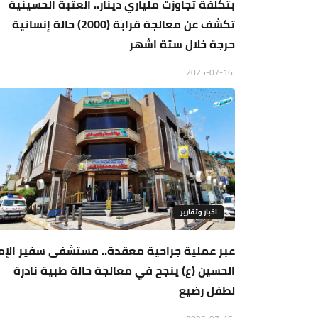
بتكلفة تجاوزت ملياري دينار.. العتبة الحسينية
تكشف عن معالجة قرابة (2000) حالة إنسانية
حرجة خلال ستة اشهر
2025-07-16
اخبار وتقارير
عبر عملية جراحية معقدة.. مستشفى سفير الإم
الحسين (ع) ينجح في معالجة حالة طبية نادرة
لطفل رضيع