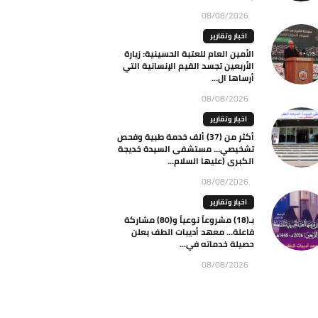
08/08/2026
اخبار وتقارير
الأمين العام للعتبة الحسينية: زيارة
الأربعين تجسد القيم الإنسانية التي
أرساها ال...
08/08/2026
اخبار وتقارير
أكثر من (37) ألف خدمة طبية وفحص
تشخيصي… مستشفى السيدة خديجة
الكبرى (عليها السلام...
08/08/2026
اخبار وتقارير
بـ(18) مشروعاً نوعياً و(80) مشاركة
فاعلة… معهد أديبات الطف يعلن
حصيلة خدماته في...
08/08/2026