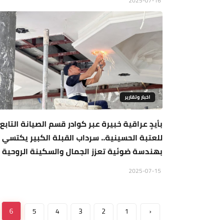
2025-07-16
اخبار وتقارير
بأيدٍ عراقية خبيرة عبر كوادر قسم الصيانة التابع
للعتبة الحسينية.. سرداب القبلة الكبير يكتسي
بهندسة ضوئية تعزز الجمال والسكينة الروحية
2025-07-15
6
5
4
3
2
1
‹