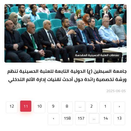
نشاطات العتبة الحسينية المقدسة
جامعة السبطين (ع) الدولية التابعة للعتبة الحسينية تنظم
ورشة تخصصية رائدة حول أحدث تقنيات إدارة الألم التدخلي
2025-06-05
12
11
10
9
8
...
2
1
‹
›
158
157
...
14
13