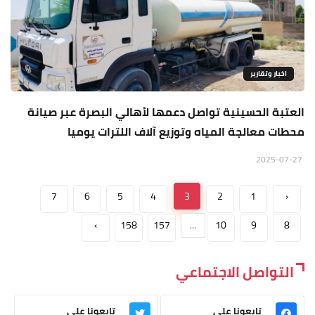
اخبار وتقارير
العتبة الحسينية تواصل دعمها لأهالي البصرة عبر صيانة
محطات معالجة المياه وتوزيع آلاف اللترات يوميا
2025-07-27
7
6
5
4
3
2
1
‹
›
158
157
...
10
9
8
التواصل الاجتماعي
تابعونا على
تابعونا على