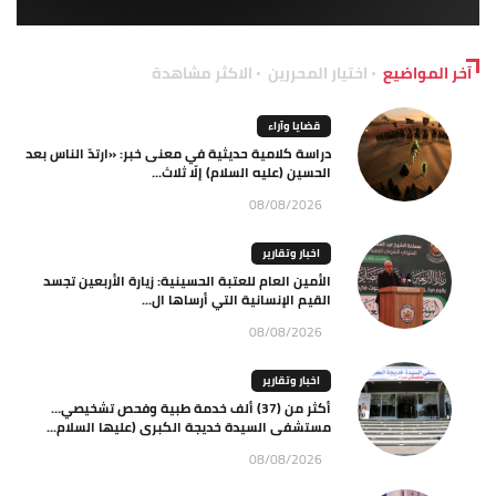
آخر المواضيع
اختيار المحررين
الاكثر مشاهدة
قضايا وآراء
دراسة كلامية حديثية في معنى خبر: «ارتدّ الناس بعد
الحسين (عليه السلام) إلّا ثلاث...
08/08/2026
اخبار وتقارير
الأمين العام للعتبة الحسينية: زيارة الأربعين تجسد
القيم الإنسانية التي أرساها ال...
08/08/2026
اخبار وتقارير
أكثر من (37) ألف خدمة طبية وفحص تشخيصي…
مستشفى السيدة خديجة الكبرى (عليها السلام...
08/08/2026