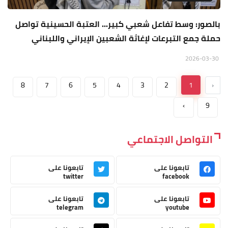
بالصور: وسط تفاعل شعبي كبير... العتبة الحسينية تواصل
حملة جمع التبرعات لإغاثة الشعبين الإيراني واللبناني
2026-03-30
8
7
6
5
4
3
2
1
‹
›
9
التواصل الاجتماعي
تابعونا على
تابعونا على
twitter
facebook
تابعونا على
تابعونا على
telegram
youtube