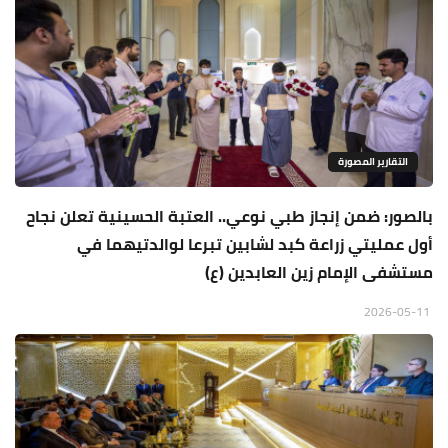
التقارير المصورة
بالصور: ضمن إنجاز طبي نوعي.. العتبة الحسينية تعلن نجاح
أول عمليتي زراعة كبد لشابين تبرعا لوالدتيهما في
مستشفى الإمام زين العابدين (ع)
2026-05-11