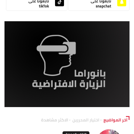
تابعونا على
تابعونا على
tikTok
snapchat
آخر المواضيع
اختيار المحررين
الاكثر مشاهدة