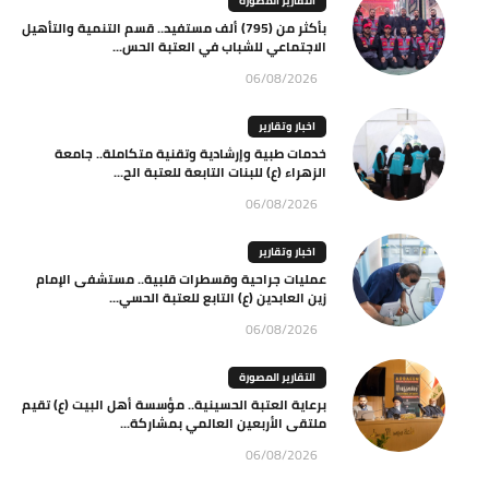
التقارير المصورة
بأكثر من (795) ألف مستفيد.. قسم التنمية والتأهيل
الاجتماعي للشباب في العتبة الحس...
06/08/2026
اخبار وتقارير
خدمات طبية وإرشادية وتقنية متكاملة.. جامعة
الزهراء (ع) للبنات التابعة للعتبة الح...
06/08/2026
اخبار وتقارير
عمليات جراحية وقسطرات قلبية.. مستشفى الإمام
زين العابدين (ع) التابع للعتبة الحسي...
06/08/2026
التقارير المصورة
برعاية العتبة الحسينية.. مؤسسة أهل البيت (ع) تقيم
ملتقى الأربعين العالمي بمشاركة...
06/08/2026