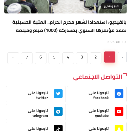
اخبار وتقارير
بالفيديو: استعدادا لشهر محرم الحرام.. العتبة الحسينية
تعقد مؤتمرها السنوي بمشاركة (1000) مبلغ ومبلغة
2026-06-10
›
7
6
5
4
3
2
1
‹
التواصل الاجتماعي
تابعونا على
تابعونا على
twitter
facebook
تابعونا على
تابعونا على
telegram
youtube
تابعونا على
تابعونا على