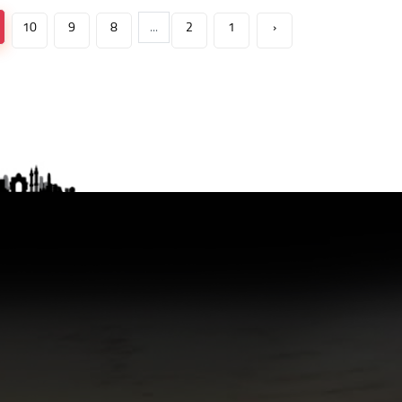
10
9
8
...
2
1
‹