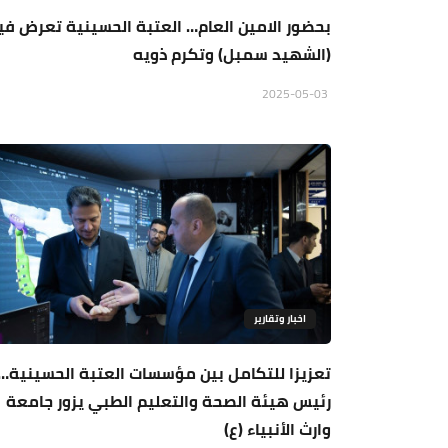
بحضور الامين العام… العتبة الحسينية تعرض في
(الشهيد سمبل) وتكرم ذويه
2025-05-03
اخبار وتقارير
تعزيزا للتكامل بين مؤسسات العتبة الحسينية…
رئيس هيئة الصحة والتعليم الطبي يزور جامعة
وارث الأنبياء (ع)