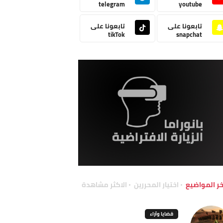
telegram
youtube
تابعونا على
تابعونا على
tikTok
snapchat
خر المواضيع
اختيار المحررين
الاكثر مشاهدة
قضايا وآراء