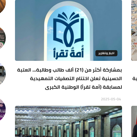
اخبار وتقارير
بمشاركة أكثر من (21) ألف طالب وطالبة… العتبة
ة
الحسينية تعلن اختتام التصفيات التمهيدية
لمسابقة (أمة تقرأ) الوطنية الكبرى
2025-05-04