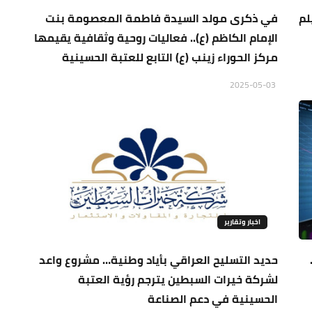
لم
في ذكرى مولد السيدة فاطمة المعصومة بنت
الإمام الكاظم (ع).. فعاليات روحية وثقافية يقيمها
مركز الحوراء زينب (ع) التابع للعتبة الحسينية
2025-05-03
اخبار وتقارير
حديد التسليح العراقي بأياد وطنية… مشروع واعد
لشركة خيرات السبطين يترجم رؤية العتبة
الحسينية في دعم الصناعة