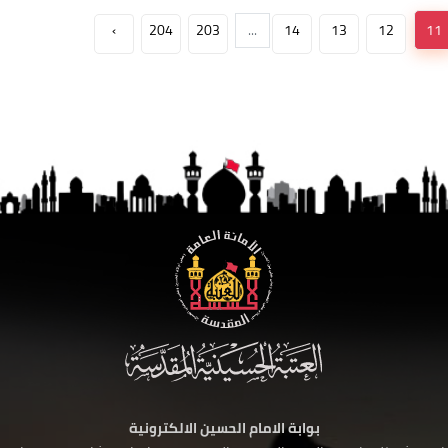
›
204
203
...
14
13
12
11
بوابة الامام الحسين الالكترونية