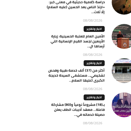
دراسة كلامية حديثية في معنى خبر:
«ارتدّ الناس بعد الحسين (عليه السلام)
إلّا ثلاث...
08/08/2026
اخبار وتقارير
الأمين العام للعتبة الحسينية: زيارة
الأربعين تجسد القيم الإنسانية التي
أرساها ال...
08/08/2026
اخبار وتقارير
أكثر من (37) ألف خدمة طبية وفحص
تشخيصي… مستشفى السيدة خديجة
الكبرى (عليها السلام...
08/08/2026
اخبار وتقارير
بـ(18) مشروعاً نوعياً و(80) مشاركة
فاعلة… معهد أديبات الطف يعلن
حصيلة خدماته في...
08/08/2026