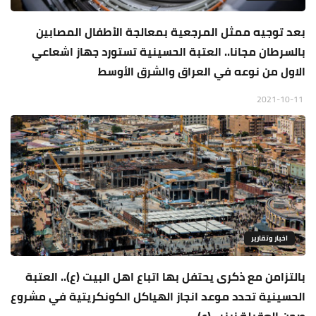
بعد توجيه ممثل المرجعية بمعالجة الأطفال المصابين
بالسرطان مجانا.. العتبة الحسينية تستورد جهاز اشعاعي
الاول من نوعه في العراق والشرق الأوسط
2021-10-11
اخبار وتقارير
بالتزامن مع ذكرى يحتفل بها اتباع اهل البيت (ع).. العتبة
الحسينية تحدد موعد انجاز الهياكل الكونكريتية في مشروع