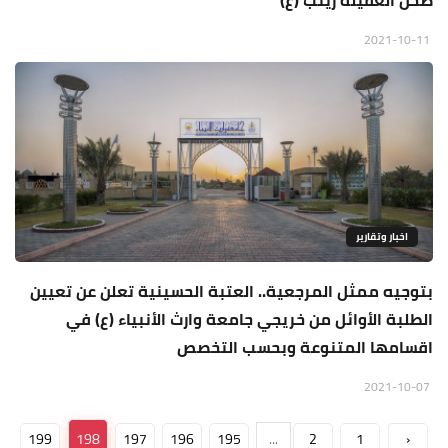
صحن العقيلة زينب (ع)
2021-10-11
اخبار وتقارير
بتوجيه ممثل المرجعية.. العتبة الحسينية تعلن عن تعيين
الطلبة الأوائل من خريجي جامعة وارث الأنبياء (ع) في
اقسامها المتنوعة وبحسب التخصص
2021-10-07
199
198
197
196
195
...
2
1
‹