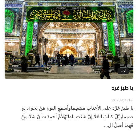
أدب
يا طيرُ غرد
2023-01-14
يا طيرُ غرِّدْ على الأعتابِ مبتسِماوأسمعِ اليومَ مَنْ يحوي بِهِ
صَممارتّلْ كتابَ العُلا إنْ شئتَ باطِنَهُلأمِّ أحمدَ شأنٌ شدَّ منْ
فَهِما أصلُ ال...