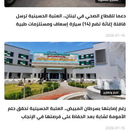
دعما للقطاع الصحي في لبنان.. العتبة الحسينية ترسل
قافلة إغاثة تضم (14) سيارة إسعاف ومستلزمات طبية
2026-07-16
اخبار وتقارير
رغم إصابتها بسرطان المبيض.. العتبة الحسينية تحقق حلم
الأمومة لشابة بعد الحفاظ على فرصتها في الإنجاب
2026-07-15