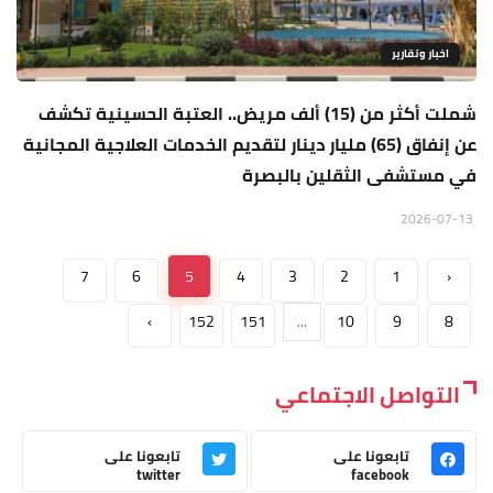
اخبار وتقارير
شملت أكثر من (15) ألف مريض.. العتبة الحسينية تكشف
عن إنفاق (65) مليار دينار لتقديم الخدمات العلاجية المجانية
في مستشفى الثقلين بالبصرة
2026-07-13
7
6
5
4
3
2
1
‹
›
152
151
...
10
9
8
التواصل الاجتماعي
تابعونا على
تابعونا على
twitter
facebook