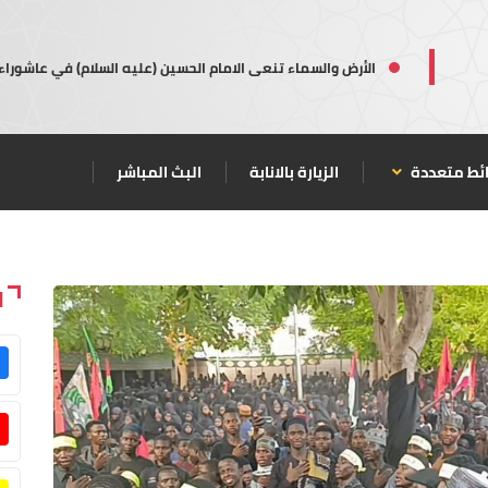
الأرض والسماء تنعى الامام الحسين (عليه السلام) في عاشوراء
ئط متعددة
الزيارة بالانابة
البث المباشر
ا