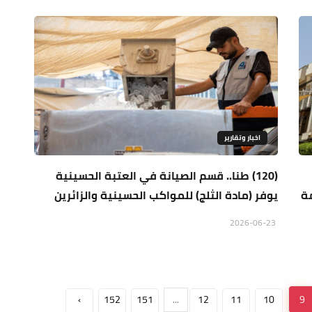
اخبار وتقارير
(120) طنا.. قسم الصيانة في العتبة الحسينية
مة
يوفر (مادة الثلج) للمواكب الحسينية والزائرين
2026-06-23
›
152
151
...
12
11
10
9