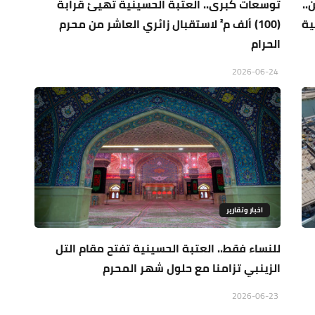
..
توسعات كبرى.. العتبة الحسينية تهيئ قرابة
ية
(100) ألف م² لاستقبال زائري العاشر من محرم
الحرام
2026-06-24
اخبار وتقارير
للنساء فقط.. العتبة الحسينية تفتح مقام التل
الزينبي تزامنا مع حلول شهر المحرم
2026-06-23