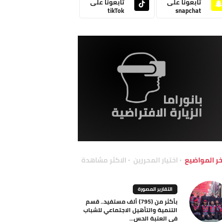
تابعونا على
تابعونا على
tikTok
snapchat
خر المواضيع
اختيار المحررين
الاكثر مشاهدة
التقارير المصورة
بأكثر من (795) ألف مستفيد.. قسم
التنمية والتأهيل الاجتماعي للشباب
في العتبة الحس...