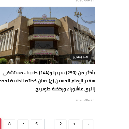
2026-06-24
اخبار وتقارير
بأكثر من (250) سريرا و(144) طبيبا.. مستشفى
سفير الإمام الحسين (ع) يعلن خطته الطبية لخد
زائري عاشوراء وركضة طويريج
2026-06-23
8
7
6
...
2
1
‹