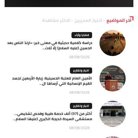
آخر المواضيع
اختيار المحررين
الاكثر مشاهدة
قضايا وآراء
دراسة كلامية حديثية في معنى خبر: «ارتدّ الناس بعد
الحسين (عليه السلام) إلّا ثلاث...
08/08/2026
اخبار وتقارير
الأمين العام للعتبة الحسينية: زيارة الأربعين تجسد
القيم الإنسانية التي أرساها ال...
08/08/2026
اخبار وتقارير
أكثر من (37) ألف خدمة طبية وفحص تشخيصي…
مستشفى السيدة خديجة الكبرى (عليها السلام...
08/08/2026