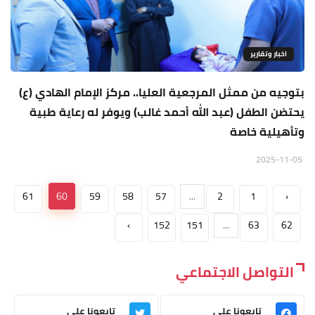
اخبار وتقارير
بتوجيه من ممثل المرجعية العليا.. مركز الإمام الهادي (ع)
يحتضن الطفل (عبد الله أحمد غالب) ويوفر له رعاية طبية
وتأهيلية خاصة
2025-11-05
61
60
59
58
57
...
2
1
‹
›
152
151
...
63
62
التواصل الاجتماعي
تابعونا على
تابعونا على