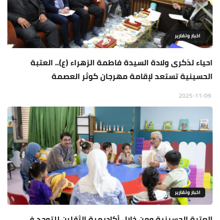
اخبار وتقارير
احياء لذكرى ولادة السيدة فاطمة الزهراء (ع).. العتبة
الحسينية تستعد لإقامة مهرجان كوثر العصمة
2025-11-09
اخبار وتقارير
العتبة الحسينية ومن خلال أكاديمية الثقلين للتوحد في