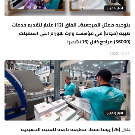
اخبار وتقارير
بتوجيه ممثل المرجعية.. انفاق (12) مليار لتقديم خدمات
طبية (مجانا) في مؤسسة وارث للاورام التي استقبلت
(56000) مراجع خلال (16) شهرا
2022-12-01
اخبار وتقارير
خلال (26) يوما فقط.. مطبعة تابعة للعتبة الحسينية