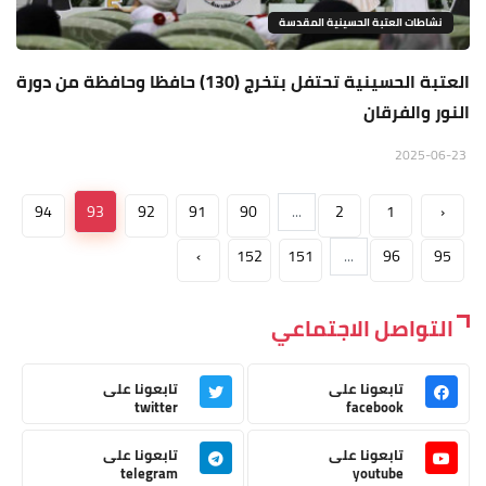
نشاطات العتبة الحسينية المقدسة
العتبة الحسينية تحتفل بتخرج (130) حافظا وحافظة من دورة
النور والفرقان
2025-06-23
94
93
92
91
90
...
2
1
‹
›
152
151
...
96
95
التواصل الاجتماعي
تابعونا على
تابعونا على
twitter
facebook
تابعونا على
تابعونا على
telegram
youtube