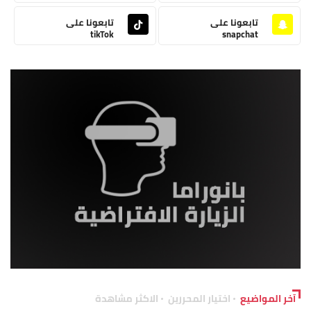
تابعونا على
تابعونا على
tikTok
snapchat
آخر المواضيع
اختيار المحررين
الاكثر مشاهدة