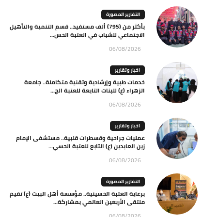
التقارير المصورة
بأكثر من (795) ألف مستفيد.. قسم التنمية والتأهيل
الاجتماعي للشباب في العتبة الحس...
06/08/2026
اخبار وتقارير
خدمات طبية وإرشادية وتقنية متكاملة.. جامعة
الزهراء (ع) للبنات التابعة للعتبة الح...
06/08/2026
اخبار وتقارير
عمليات جراحية وقسطرات قلبية.. مستشفى الإمام
زين العابدين (ع) التابع للعتبة الحسي...
06/08/2026
التقارير المصورة
برعاية العتبة الحسينية.. مؤسسة أهل البيت (ع) تقيم
ملتقى الأربعين العالمي بمشاركة...
06/08/2026