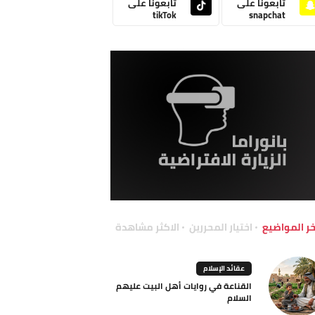
تابعونا على
تابعونا على
tikTok
snapchat
خر المواضيع
اختيار المحررين
الاكثر مشاهدة
عقائد الإسلام
القناعة في روايات أهل البيت عليهم
السلام