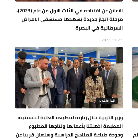
الاعلان عن افتتاحه في الثلث الاول من عام (2023)..
مرحلة انجاز جديدة يشهدها مستشفى الامراض
السرطانية في البصرة
2022-11-27
اخبار وتقارير
وزير التربية خلال زيارته لمطبعة العتبة الحسينية:
المطبعة اذهلتنا بأعمالها ونتاجها المطبوع
واقع (4000) دونم
وجودة طباعة المناهج الدراسية وسنعلن قريبا عن