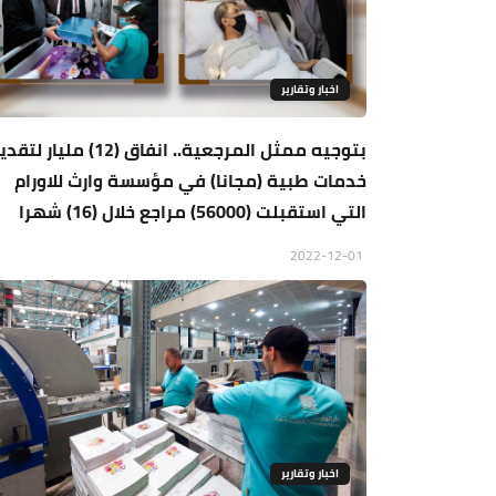
اخبار وتقارير
بتوجيه ممثل المرجعية.. انفاق (12) مليار ل
خدمات طبية (مجانا) في مؤسسة وارث للاورام
التي استقبلت (56000) مراجع خلال (16) شهرا
2022-12-01
اخبار وتقارير