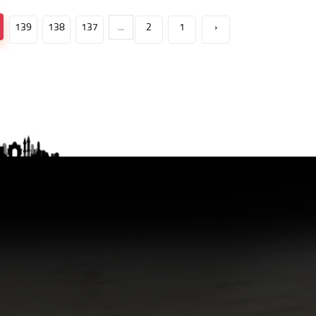
139
138
137
...
2
1
‹