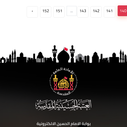
›
152
151
...
143
142
141
140
بوابة الامام الحسين الالكترونية