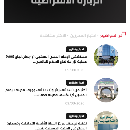
آخر المواضيع
اختيار المحررين
الاكثر مشاهدة
اخبار وتقارير
مستشفى الإمام الحسن المجتبى (ع) يعلن نجاح (400)
عملية لزراعة نخاع العظم للبالغين...
09/08/2026
اخبار وتقارير
أكثر من (45) ألف زائر و(321) ألف وجبة.. مدينة الإمام
الحسين (ع) تكشف حصيلة خدمات...
09/08/2026
اخبار وتقارير
تقنية نوعية.. مركز الحياة للأشعة التداخلية وقسطرة
الدماغ في العتبة الحسينية ينجح...