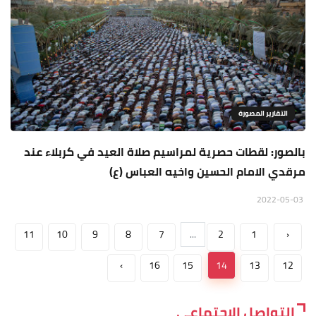
التقارير المصورة
بالصور: لقطات حصرية لمراسيم صلاة العيد في كربلاء عند
مرقدي الامام الحسين واخيه العباس (ع)
2022-05-03
11
10
9
8
7
...
2
1
‹
›
16
15
14
13
12
التواصل الاجتماعي