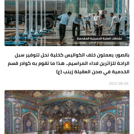
نشاطات العتبة الحسينية المقدسة
بالصور: يعملون خلف الكواليس كخلية نحل لتوفير سبل
الراحة للزائرين لاداء المراسيم.. هذا ما تقوم به كوادر قسم
الخدمية في صحن العقيلة زينب (ع)
2022-06-04