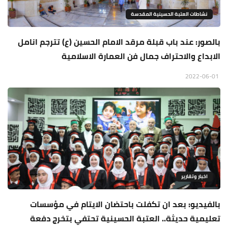
نشاطات العتبة الحسينية المقدسة
بالصور: عند باب قبلة مرقد الامام الحسين (ع) تترجم انامل
الابداع والاحتراف جمال فن العمارة الاسلامية
2022-06-01
اخبار وتقارير
بالفيديو: بعد ان تكفلت باحتضان الايتام في مؤسسات
تعليمية حديثة.. العتبة الحسينية تحتفي بتخرج دفعة