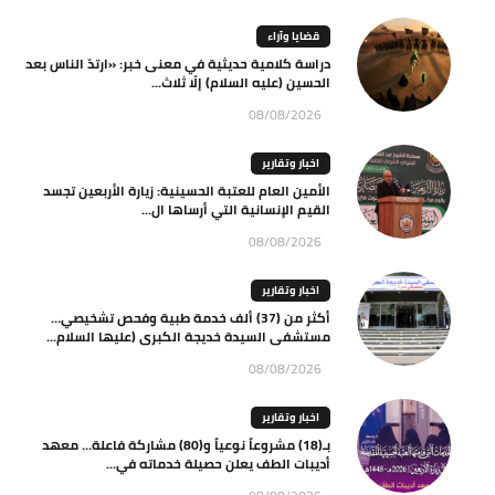
قضايا وآراء
دراسة كلامية حديثية في معنى خبر: «ارتدّ الناس بعد
الحسين (عليه السلام) إلّا ثلاث...
08/08/2026
اخبار وتقارير
الأمين العام للعتبة الحسينية: زيارة الأربعين تجسد
القيم الإنسانية التي أرساها ال...
08/08/2026
اخبار وتقارير
أكثر من (37) ألف خدمة طبية وفحص تشخيصي…
مستشفى السيدة خديجة الكبرى (عليها السلام...
08/08/2026
اخبار وتقارير
بـ(18) مشروعاً نوعياً و(80) مشاركة فاعلة… معهد
أديبات الطف يعلن حصيلة خدماته في...