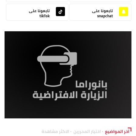
تابعونا على
تابعونا على
tikTok
snapchat
آخر المواضيع
اختيار المحررين
الاكثر مشاهدة