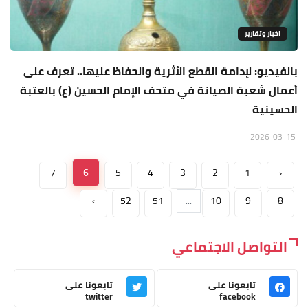
اخبار وتقارير
بالفيديو: لإدامة القطع الأثرية والحفاظ عليها.. تعرف على
أعمال شعبة الصيانة في متحف الإمام الحسين (ع) بالعتبة
الحسينية
2026-03-15
7
6
5
4
3
2
1
‹
›
52
51
...
10
9
8
التواصل الاجتماعي
تابعونا على
تابعونا على
twitter
facebook