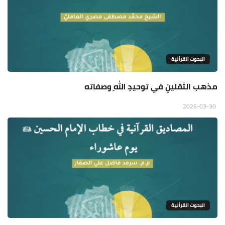
البحوث القرأنية
مذهب الثقلينِ في توحيدِ اللهِ وصفاته
2026-03-30
البحوث القرأنية