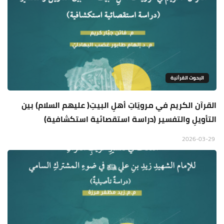
البحوث القرأنية
القرآن الكريم في مرويَاتِ أهلِ البيتِ( عليهم السلام) بين
التأويلِ والتفسير (دراسة استقصائية استكشافية)
2026-03-29