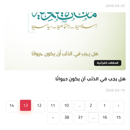
2026-03-25
المقالات القراَنية
هل يجب في الذئب أن يكون حيوانًا
2026-03-19
14
13
12
11
10
...
2
1
‹
›
38
37
...
16
15