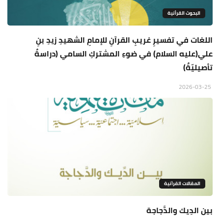
البحوث القرأنية
اللغات في تفسيرِ غريبِ القرآنِ للإمامِ الشهيدِ زيدِ بنِ
علي(عليه السلام) في ضوءِ المشتركِ السامي (دراسةٌ
تأصيليّةٌ)
2026-03-25
المقالات القراَنية
بين الدِيك والدَّجاجة