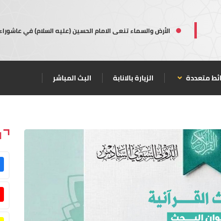
الأرض والسماء تنعى الامام الحسين (عليه السلام) في عاشوراء
ئط متعددة
الزيارة بالانابة
البث المباشر
ا