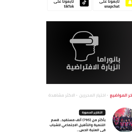
تابعونا على
تابعونا على
tikTok
snapchat
خر المواضيع
اختيار المحررين
الاكثر مشاهدة
التقارير المصورة
بأكثر من (795) ألف مستفيد.. قسم
التنمية والتأهيل الاجتماعي للشباب
في العتبة الحس...