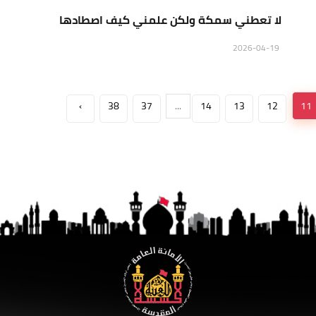
لا تعطني سمكة ولكن علمني كيف اصطادها
2026-04-19
›
38
37
...
14
13
12
11