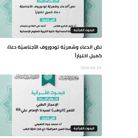
البحوث القرأنية
نصُ الدعاءِ وشعريّة تودوروف الأجناسيّة دعاءً
كميل اختياراً
2026-04-29
البحوث القرأنية