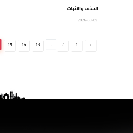
الحذف والاثبات
2026-03-09
15
14
13
...
2
1
‹