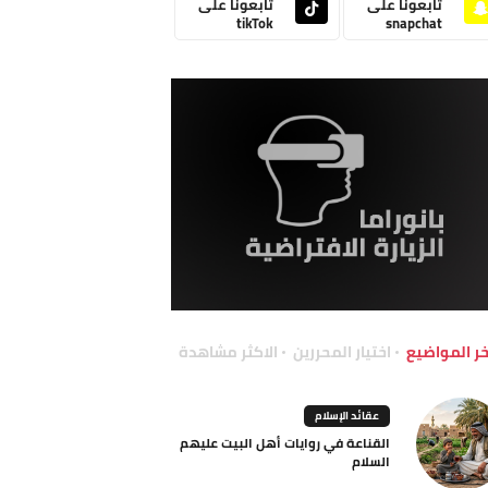
تابعونا على
تابعونا على
tikTok
snapchat
خر المواضيع
اختيار المحررين
الاكثر مشاهدة
عقائد الإسلام
القناعة في روايات أهل البيت عليهم
السلام