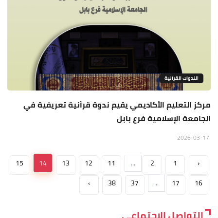
الندوات القرآنية
مركز التعليم الأكاديمي يقيم ندوة قرآنية تعريفية في
الجامعة الإسلامية فرع بابل
2026-03-17
15
14
13
12
11
...
2
1
‹
›
38
37
...
17
16
التواصل الاجتماعي