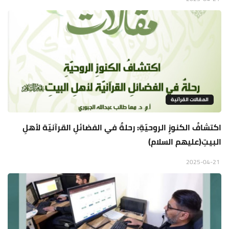
المقالات القراَنية
اكتشافُ الكنوزِ الروحيّةِ: رحلةٌ في الفضائلِ القرآنيّة لأهلِ
البيتِ(عليهم السلام)
2025-04-21