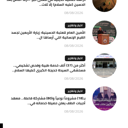
الحسين (عليه السلام) إلّا ثلاث...
08/08/2026
اخبار وتقارير
الأمين العام للعتبة الحسينية: زيارة الأربعين تجسد
القيم الإنسانية التي أرساها ال...
08/08/2026
اخبار وتقارير
أكثر من (37) ألف خدمة طبية وفحص تشخيصي…
مستشفى السيدة خديجة الكبرى (عليها السلام...
08/08/2026
اخبار وتقارير
بـ(18) مشروعاً نوعياً و(80) مشاركة فاعلة… معهد
أديبات الطف يعلن حصيلة خدماته في...
08/08/2026