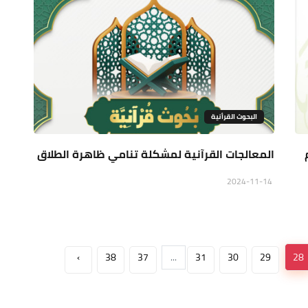
البحوث القرأنية
المعالجات القرآنية لمشكلة تنامي ظاهرة الطلاق
2024-11-14
›
38
37
...
31
30
29
28