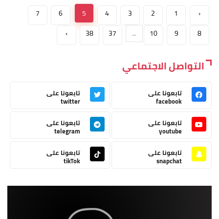
7
6
5
4
3
2
1
‹
›
38
37
...
10
9
8
التواصل الاجتماعي
تابعونا على
تابعونا على
twitter
facebook
تابعونا على
تابعونا على
telegram
youtube
تابعونا على
تابعونا على
tikTok
snapchat