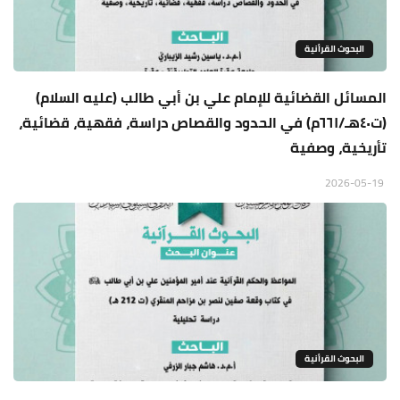
البحوث القرأنية
المسائل القضائية للإمام علي بن أبي طالب (عليه السلام)
(ت٤٠هـ/٦٦١م) في الحدود والقصاص دراسة، فقهية، قضائية،
تأريخية، وصفية
2026-05-19
البحوث القرأنية