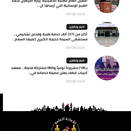
الأمين العام للعتبة الحسينية: زيارة الأربعين تجسد
القيم الإنسانية التي أرساها ال...
08/08/2026
اخبار وتقارير
أكثر من (37) ألف خدمة طبية وفحص تشخيصي…
مستشفى السيدة خديجة الكبرى (عليها السلام...
08/08/2026
اخبار وتقارير
بـ(18) مشروعاً نوعياً و(80) مشاركة فاعلة… معهد
أديبات الطف يعلن حصيلة خدماته في...
08/08/2026