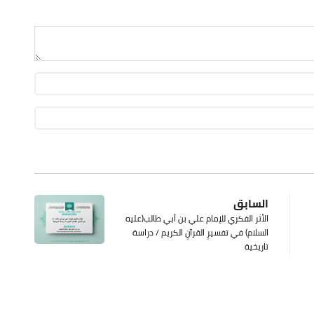
السابق
الأثر الفكري للإمام علي بن أبي طالب(عليه
السلام) في تفسيرِ القرآنِ الكريم / دراسة
تاريخية