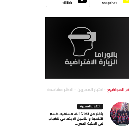
tikTok
snapchat
خر المواضيع
اختيار المحررين
الاكثر مشاهدة
التقارير المصورة
بأكثر من (795) ألف مستفيد.. قسم
التنمية والتأهيل الاجتماعي للشباب
في العتبة الحس...