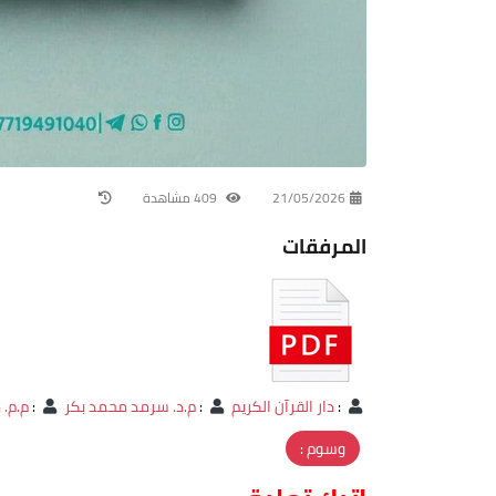
21/05/2026
409 مشاهدة
المرفقات
:
دار القرآن الكريم
:
م.د. سرمد محمد بکر
:
م.م. 
وسوم :