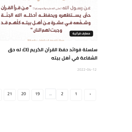
معارف قرآنية
سلسلة فوائد حفظ القرآن الكريم (3): له حق
الشفاعة في أهل بيته
2022-04-12
21
20
19
...
2
1
‹