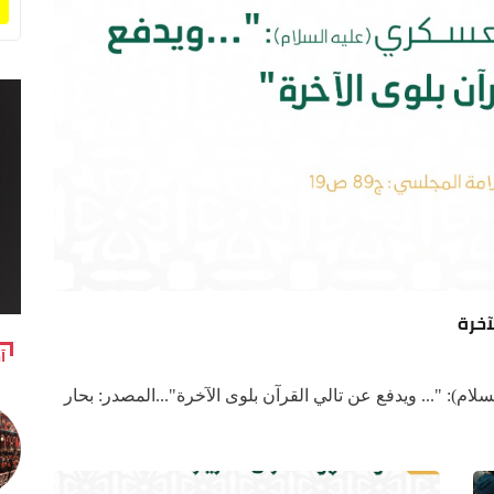
آ
ام): "... ويدفع عن تالي القرآن بلوى الآخرة"...المصدر: بحار