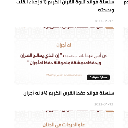
نس وعدم
سلسلة فوائد تلاوة القرآن الكريم (1): إحياء القلب
وبهجته
2022-04-17
معارف قرآنية
سلسلة فوائد حفظ القرآن الكريم (4): له أجران
2022-04-13