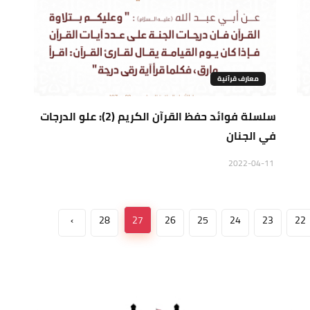
معارف قرآنية
سلسلة فوائد حفظ القرآن الكريم (2): علو الدرجات
في الجنان
2022-04-11
›
28
27
26
25
24
23
22