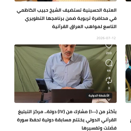
العتبة الحسينية تستضيف الشيخ حبيب الكاظمي
في محاضرة تربوية ضمن برنامجها التطويري
التاسع لمواهب العراق القرآنية
2026-07-12
الأنشطة الدولية
بأكثر من (١٠٠٠) مشارك من (١٧) دولة.. مركز التبليغ
القرآني الدولي يختتم مسابقة دولية لحفظ سورة
فصّلت وتفسيرها