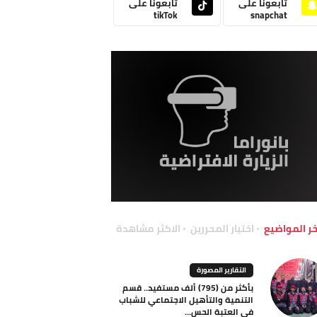
تابعونا على
تابعونا على
tikTok
snapchat
خر المواضيع
اختيار المحررين
الاكثر مشاهدة
التقارير المصورة
بأكثر من (795) ألف مستفيد.. قسم
التنمية والتأهيل الاجتماعي للشباب
في العتبة الحس...