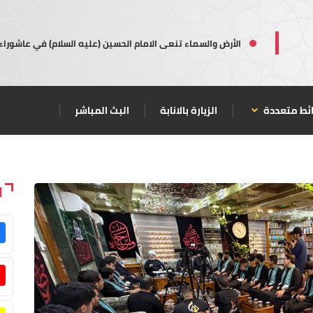
الأرض والسماء تنعى الامام الحسين (عليه السلام) في عاشوراء
ئط متعددة
الزيارة بالانابة
البث المباشر
ا