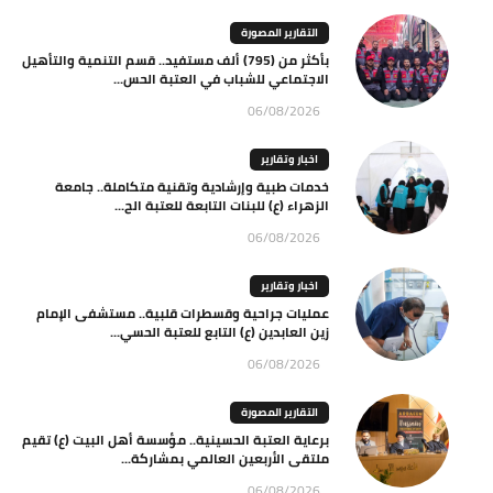
التقارير المصورة
بأكثر من (795) ألف مستفيد.. قسم التنمية والتأهيل
الاجتماعي للشباب في العتبة الحس...
06/08/2026
اخبار وتقارير
خدمات طبية وإرشادية وتقنية متكاملة.. جامعة
الزهراء (ع) للبنات التابعة للعتبة الح...
06/08/2026
اخبار وتقارير
عمليات جراحية وقسطرات قلبية.. مستشفى الإمام
زين العابدين (ع) التابع للعتبة الحسي...
06/08/2026
التقارير المصورة
برعاية العتبة الحسينية.. مؤسسة أهل البيت (ع) تقيم
ملتقى الأربعين العالمي بمشاركة...
06/08/2026