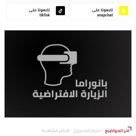
تابعونا على
تابعونا على
tikTok
snapchat
آخر المواضيع
اختيار المحررين
الاكثر مشاهدة