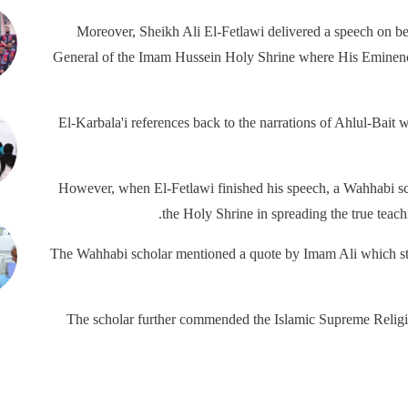
Moreover, Sheikh Ali El-Fetlawi delivered a speech on be
General of the Imam Hussein Holy Shrine where His Eminence i
El-Karbala'i references back to the narrations of Ahlul-Bait 
However, when El-Fetlawi finished his speech, a Wahhabi s
the Holy Shrine in spreading the true tea
The Wahhabi scholar mentioned a quote by Imam Ali which stat
The scholar further commended the Islamic Supreme Religio