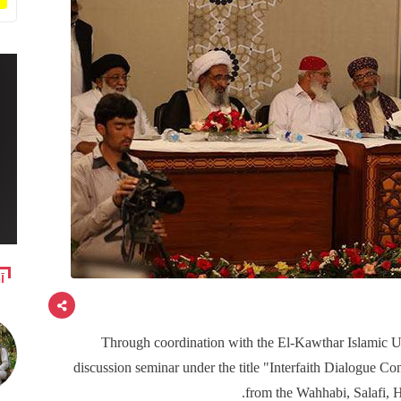
آ
Through coordination with the El-Kawthar Islamic Uni
discussion seminar under the title "Interfaith Dialogue Co
from the Wahhabi, Salafi, H