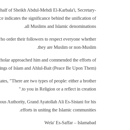
half of Sheikh Abdul-Mehdi El-Karbala'i, Secretary-
ndicates the significance behind the unification of
all Muslims and Islamic denominations.
who order their followers to respect everyone whether
they are Muslim or non-Muslim.
cholar approached him and commended the efforts of
chings of Islam and Ahlul-Bait (Peace Be Upon Them).
es, "There are two types of people: either a brother
to you in Religion or a reflect in creation."
us Authority, Grand Ayatollah Ali Es-Sistani for his
efforts in uniting the Islamic communities.
Wela' Es-Saffar – Islamabad