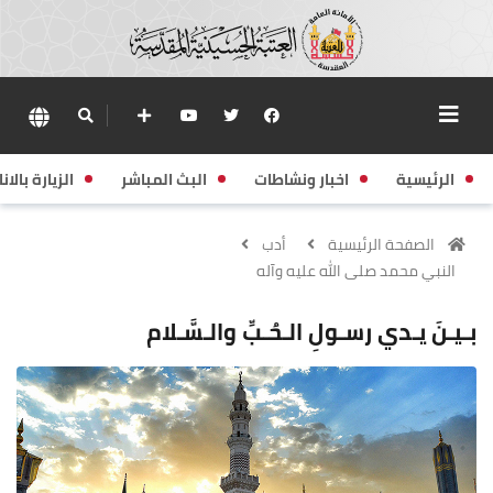
الرئيسية
اخبار ونشاطات
البث المباشر
الزيارة بالانا
الصفحة الرئيسية
أدب
النبي محمد صلى الله عليه وآله
بـيـنَ يـدي رسـولِ الـحُـبِّ والـسَّـلام