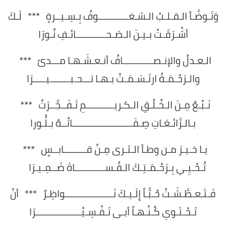
وَتَـوضَّـأ الـقـلـبُ الـشـغــــــــــــوفُ بِـسِـيــرةٍ *** لَـكَ
أشْـرَقَـتْ بـيـنَ الـصَـحــــــــــــائـفِ نُـورَا
الـعـدلُ والإنـصــــــــــــافُ أنـعـشَـهـا مـــدىً ***
والـرَحْـمَـةُ ارتَـسَـمَـتْ بـهـا تـــحـبــــــــيـــــرَا
نَـبْـعٌ مِـنَ الـخُـلُـقِ الـكـريـــــــــــمِ تَـفَــجَّــرَتْ ***
بـالـرَّائـعَـاتِ صِـفَــــــــــــــــــــــــاتُــهُ بـلُّـورا
يـا خـيـرَ مـن وطـأ الـثـرى مِـنْ قـــــــــابــسٍ ***
تُـحْـيِـي بِـرَحْـمَـتِـكَ الـقُـســــــــــــاةَ ضَــمِـيـرَا
فَـتَـعـطَّـشَـتْ حُـبًّـاً إِلَـيـكَ نَـــــــــــــــــــواظِـرٌ *** أنْ
تَـحْـتَـوي كُـنْـهـاً أبـى تَـفْـسِـيْــــــــــــــــــرَا