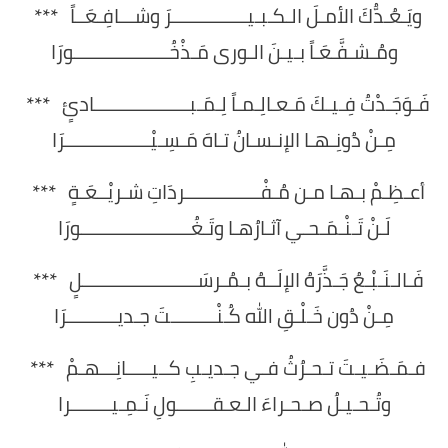
ويَـعُـدُّكَ الأمـلَ الـكـبـيـــــــــــــــرَ وشـــافِـعَــاً ***
ومُـشـفَّـعَـاً بـيـنَ الـورى مَـذْخُـــــــــــــــــــورَا
فَـوَجَـدْتُ فِـيـكَ مَـعـالِـمـاً لِـمَـبـــــــــــــــــــادئٍ ***
مِـنْ دُونِـهـا الإنـسـانُ تـاهَ مَـسِـيْـــــــــــــــــرَا
أعـظِـمْ بـهـا مـن مُـفْـــــــــــــــردَاتِ شـريْــعَـةٍ ***
لَـنْ تَـنْـمَـحـي آثـارُهـا وتَـغُــــــــــــــــــــــورَا
فَـالـنَـبْـعُ جَـذَّرَهُ الإلَــهُ بـمُـرسَـــــــــــــــــــــــلٍ ***
مِـنْ دُون خَـلْـقِ الله كُـنْـــــــــتَ جـديــــــــــرَا
فـمَـضَـيـتَ تـحـرُثُ فـي جـديـبِ كــيـــــانِـــهـمْ ***
وتُـحـيـلُ صـحـراءَ الـعـقـــــــولِ نَـمِـيــــــــرا