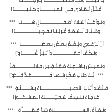
قَـتْـلٌ تَـمَـادى فـي الـعـبــــــــــادِ كـثـيــــــــــرَا
وتـوزّعَـتْ أشـلاءُ أطـفــــــــــــــــــالٍ هُـــــــنـا ***
وهُـنَـاكَ نَـسْـمَـعُ قُـربَـنـا تـفـجِـيـــــــــــــــــــرَا
أنْ نَـرْعَـوي ويَـضُـمَّ بـعـضٌ بـعـضَــــــــــــــنـا ***
ونـكُـفَّ أحـقــــــــــــــــاداً تَـنِـزُّ شُــــــــــرُورَا
ونـعـيـشَ بـاسْـمِـكَ مُـقـتَـفِـيـنَ خـلائـــــــــــــــقـاً
*** لَـكَ طـابَ مَـغْـرِسُـهـا فَــــــــــــــمَـدَّ جُـــذورَا
فـلَـقَـد أَتَـانـا الأدعـيـــــــــــــــــــــــاءُ بـسُــــــنّـةٍ ***
عَـرجـاءَ تـنـسِـفُ سَـعـيَــــــــكَ الـمـشـكـــورَا
وتَـمَـزّقَ الإســـــــــــــــــــــلامُ شـرَّ مُـمَـــــــزَّقٍ ***