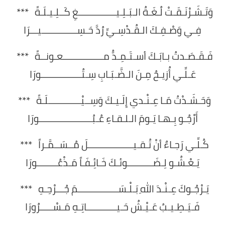
وَتَـشَـرْنَـقَـتْ لُـغَـةُ الـبَـلِـيـــــــــــــــغِ كَــلِـيـلَـةً ***
فِـي وَصْـفِـكَ الـقُـدْسِـيِّ رُدَّ حَـسِــــــــــــــيـــرَا
فَـقَـصَـدتُ بـابَـكَ أسـتَـمِـدُّ مــــــــــــــــعـونــةً ***
عَـلِّـي أُزيـحُ مِـنَ الـضَّـبَـابِ سِـتُــــــــــــــــورَا
وَحَـشَـدْتُ مَـا عِـنْـدي إِلَـيـكَ وَسِــيْـــــــــــــلَـةً ***
أَرْجُـو بِـهـا يَـومَ الـلـقـاءِ عُـبُـــــــــــــــــــــورَا
كُـلِّـي رَجـاءٌ أنْ تُـقـيــــــــــــــــــلَ مُــسَــمَّـراً ***
يَـعْـشُـو لِـضَــــــــــوئـكَ خَـائِـفَـاً مَـذْعُــــــــورَا
يَـرْجُـوكَ عِـنْـدَ اللهِ بَـلْـسَــــــــــــــــمَ جُـــرْحِـهِ ***
فَـيَـطِـيـبُ عَـيْـشُ حَـيــــــــــــاتِـهِ مَـسْـــــرُورَا