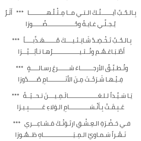
بِـالـحُـبِّ آيـــــــتُـكَ الـتـي مــا مِـثْـلُـهـــــــــــا *** أَثَـرٌ
يُـجـلِّـي غـايـةً وحُـــــــــــــــــضُــــــورَا
بِـالـحُـبِّ تَـخْـضِـدُ شَـانِـئـيــــكَ مُـــــــهَـذِّبـــــاً ***
أَطْـبَـاعَـهُـم وتُــثـيـــــــــــــــــرُهـا تـأثِـــيْـــرَا
وتُـطـبِّـقُ الأرجــــــــاءَ شـــــــرعَ رسـالـــــةٍ ***
فِـيْـهـا شَـرَحْـتَ مِـنَ الأَنَـــــــــــامِ صُـــــدُورَا
يَـا سَـيِّـداً لـلـعَـــــــــــــــــــالَـمِـيــــنَ تـحــيّــةً ***
عَـبِـقَـتْ بِـأَنْـسَـــــــــــــامِ الـوَلاءِ عَــــــــبِـيـرَا
فـي حَـضْـرَةِ الـعِـشْـقِ ارتَـوَتْـكَ مَـشـاعِـــري ***
نَـهْـراً سَـمـاويَّ الـمِـيَـــــــــــــــــــاهِ طَــهُـورَا