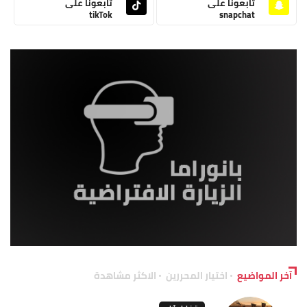
تابعونا على
تابعونا على
tikTok
snapchat
آخر المواضيع
اختيار المحررين
الاكثر مشاهدة