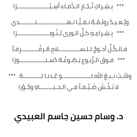
*** بِـشِـراكِ تُـجّـارِ الـدِّمـاءِ أَسِـيْـــــــــــــــــــــرَا
ويُـعـيـدُ رونَـقَـهُ نـقـيًّـا تـهـــــــــــــــــــتــــــــــدي
*** بِـشِـراعِـهِ كـلُّ الـورى تَـنْـويـــــــــــــــــــــرَا
فـالـكُـلُّ أحـوجُ لـلـســــــــــــــلامِ مُـرفْـــــــــــرِفـاً
*** فـوقَ الـرُّبـوعِ يَـصُـوغُـهُ دُسـتـــــــــــــــــورَا
ولأنـتَ نـبـعُ اللهِ لـــــــــــــــــــو عُـدنـا لــــــــــــهُ ***
لا نَـخْـشَ ضَـيْـمَـاً فـي الـحـيـــــــــاةِ وجُـوْرا
د. وسام حسين جاسم العبيدي