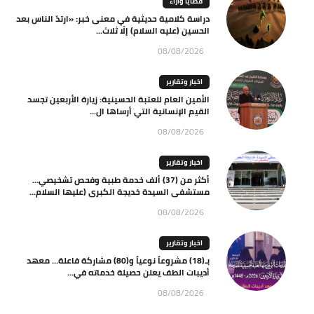
قضايا وآراء
دراسة كلامية حديثية في معنى خبر: «ارتدّ الناس بعد
الحسين (عليه السلام) إلّا ثلاث...
08/08/2026
اخبار وتقارير
الأمين العام للعتبة الحسينية: زيارة الأربعين تجسد
القيم الإنسانية التي أرساها ال...
08/08/2026
اخبار وتقارير
أكثر من (37) ألف خدمة طبية وفحص تشخيصي…
مستشفى السيدة خديجة الكبرى (عليها السلام...
08/08/2026
اخبار وتقارير
بـ(18) مشروعاً نوعياً و(80) مشاركة فاعلة… معهد
أديبات الطف يعلن حصيلة خدماته في...
08/08/2026