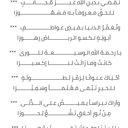
تـقـضـي بـديـنِ اللهِ غـيـــــــــرَ مُـجــــــانـــــبٍ ***
لـلـحـقِّ مـعـروفـاً بـه مَـشـهُـــــــــــــــــــــورَا
وتُـعَـمِّـرُ الـدنـيـا بـفـيـضِ عـواطـــــــــــــــــفٍ ***
أبـويّـةٍ تـكـسـو الـريـــــــــــــاضَ زهـــــــورَا
يـا رحـمـةَ اللهِ الـوسـيــــــــــــــعــةَ لـلــــــورى ***
كـانَـتْ ومـا زَالَـتْ لـنـــــــــــــا إكـسـيــــــــرَا
أحْـيَـاكَ عـنـوانًـا لِـرَمْـزِ بُـطــــــــــــــــــــــولَـةٍ ***
لـلـخـيـرِ تَـبْـقـى مَـعْـلَـمــــــــاً وسَـفِـيْــــــــــرَا
وأراكَ نـبـراسـاً يـفـيـــــــــضُ عـلـى الــــدُّنَــى ***
مِـنْ نُـورِ أخـلاقٍ تَـشُــــــــــــــعُّ بُـحـــــــــورَا
يـا لـيـتَـنَـا وقـد اسْـتَـحَـــــــــــــرَّ بـأرضِـــــــنَـا ***