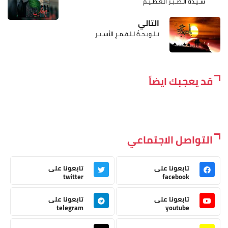
سـيـدة الـصـبـر الـعـظـيـم
التالي
تـلـويـحـةُ لـلـقـمـرِ الأسـيـر
قد يعجبك ايضاً
التواصل الاجتماعي
تابعونا على
تابعونا على
twitter
facebook
تابعونا على
تابعونا على
telegram
youtube