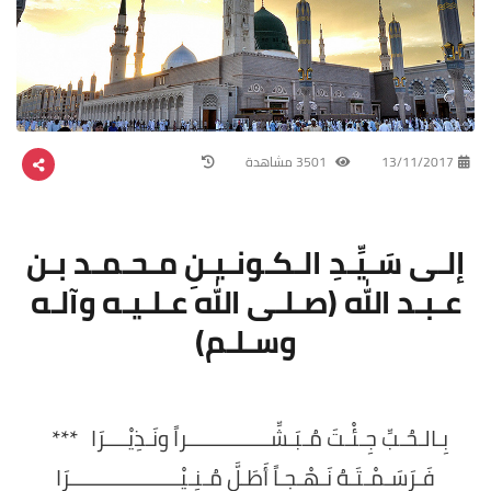
13/11/2017
3501 مشاهدة
إلـى سَـيِّـدِ الـكـونـيـنِ مـحـمـد بـن
عـبـد الله (صـلـى الله عـلـيـه وآلـه
وسـلـم)
بِـالـحُـبِّ جِـئْـتَ مُـبَـشِّـــــــــــــــراً ونَـذِيْــــرَا ***
فَـرَسَـمْـتَـهُ نَـهْـجـاً أَطَـلَّ مُـنِـيْــــــــــــــــــــرَا