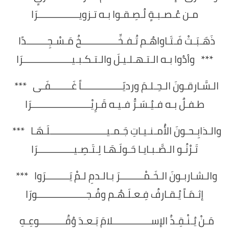
مـن عُـصـبـةٍ لُـصِـقـوا بـه تـزويــــــــــــــــرَا
ذَهَـبَـتْ فَـتَـاواهُـم تُـفـخِّــــــــــــــخُ مَـسْـجِــــــــدًا
*** وأدُوا بـه الـتـهـلـيـلَ والـتـكـبـيـــــــــــــــــــرَا
الـسَّـارقـونَ الـحِـلـمَ ورديّــــــــــــــــاً غَــــــــفَـى ***
طـفـلٌ بـه فـيُـسَـرُّ فـيـه قَـرِيْـــــــــــــــــــــــرَا
والـذابِـحـونَ الأُمـنـيـاتِ جَـمـيــــــــــــــــــــــلَـهَـا ***
تَـرْنُـو الـصَّـبـايـا حَـولَـهَـا لِـتَـصِـيــــــــــــــرَا
والـشـاربـونَ الـخَـمْـــــــــرَ بـالـدمِ لـمْ يَـــــــــرَوا ***
إثـمَـاً يُـقـارفُ فِـعـلَـهُـم وفُـجـــــــــــــــــــورَا
مَـنْ يُـنْـقِـذُ الإســـــــــــــــلامَ بَـعـدَ وُقُــــــــــوعِـهِ