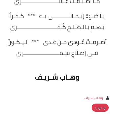
مـا أطـبـقْـتُ عـشــــــــــــــــــــــــري
يـا ضـوءَ إيـمـانـــــــــــي بـه *** كـفـراً
بـهـمْ بـالـظـلـمِ كُـفــــــــــــــــــــــــــري
أضـرمـتُ عُـوديَ مـن غـدي *** لـيـكـونَ
فـي إصـلاحِ شِـمـــــــــــــــــــــــري
وهـاب شـريـف
:
وهاب شريف
وسوم :