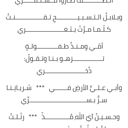
الـطـــــــــــفِّ صـاروا مُــسـتـقــــــرِّي
وبـلابـلُ الـتـسـبـيــــــــــــحِ تـقــــــــــــــــنـتُ
كـلّـمـا مـرَّتْ بـثـغــــــــــــــــــــــري
أمّـي ومـنـذُ طـفــــــــــــولـةٍ
تـــــــــــــــــزهـو بـنـا وتـقـولُ:
ذُخـــــــــــــــــــــــري
وأبـي عـلـيُّ الأرضِ فـــــــي *** شـريـانِـنـا
سـرٌّ بـســـــــــــــــــــــــــــــــــرِّي
وحـسـيـنُ آيُ اللهِ مُــــــــــــــذْ *** رتّـلـتُ