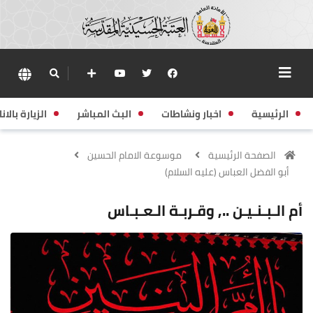
الرئيسية
اخبار ونشاطات
البث المباشر
الزيارة بالانا
الصفحة الرئيسية
موسوعة الامام الحسين
أبو الفضل العباس (عليه السلام)
أم الـبـنـيـن .., وقـربـة الـعـبـاس