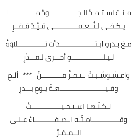
مـنـهُ اسـتـمـدَّ الـجـــــــــــــــودُ مـــــــــــــــا
يـكـفـي لـنُــعـمـــــــــــــى قـيْـدَ قـفــرِ
مـعَ بـدرهِ ابـتـــــــــــــــــــدأتْ تـــــــــــــــلاوةُ
لـيـلـــــــــــــــــةٍ أخـــرى لـقـــدْرِ
واعـشـوشـبـتْ لـتـفـزَّ مـــــــــــنْ *** ألـمٍ
وقـيـــــــــــــــــــــــــعـةُ يـومِ بـــدرِ
لـكـنّـهـا اسـتـحـيــــــــــــــــتْ
وقـــــــــــــــامـتُـه الـصـفـــــــــــاءُ عـلـى
الــمـمَـرِّ