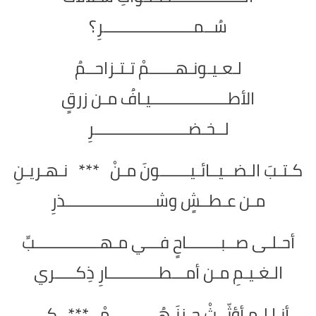
سُــمـــــــــــــــــــــرِ؟
لـعـيـونـهــــــمْ تـتـزاحــمُ
الأطــــــــــــــــــيـافُ مـن زرقٍ
لــخـضــــــــــــــــــــــرِ
كـتـبَ الـضــيــائـيـــــــونَ مـنْ *** نـهـريـنِ
مـن عـطــشٍ وشـــــــــــــــــــــذرِ
أحـلـى صــبــــــــاحٍ فـــي مـهـــــــــــــــبِّ
الـغـيـمِ مـن أمـــطــــــــــــارِ ذِكـــــري
أنـا لـم أؤثّــثْ حـزنَـهُـــــــــــمْ *** كـي