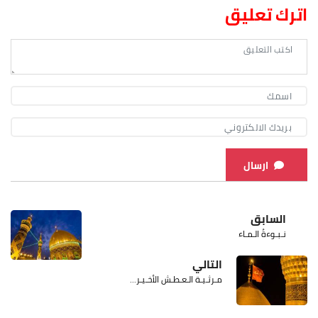
اترك تعليق
ارسال
السابق
نـبـوءةُ الـمـاء
التالي
مـرثـيـة الـعـطـش الأخـيـر...