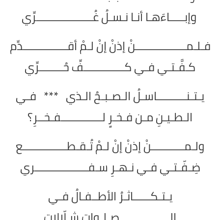
وإبـــــاءَهـا أنـا نـسـلُ غُـــــــــــــــــــرِّي
فـلـمـــــــــــــــــنْ إذنْ إنْ لـمْ أقـــــــــــــــدِّم
كـفَّـتـي فـي كــــــــــــــفِّ حُــــــــرِّي
يـتـنــــــــــاسـلُ الـصـبـحُ الـذي *** فـي
الـطـيـنِ مـن فـخـرٍ لــــــــــــــفـخــرِ؟
ولـمـــــــــــنْ إذنْ إنْ لـمْ تُـقـطـــــــــــــــع
ضِـفّـتـي فـي نـهـرِ سـفــــــــــــــــــري
يـتـكــــــاثـرُ الأطــفـالُ فـي
الـــــــــــــــــصـلـواتِ شـلّالات