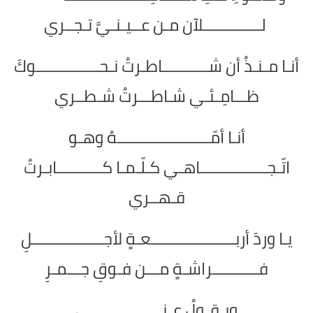
لــــــــــــــلآن مـن عــيـنـيَّ تـجــري
أنـا مـنـذُ أن شـــــــــــاطـرتُ نـحـــــــــــــــوكَ
ظـــامِـئـي شـاطـــرتُ شـطــري
أنـا أمّــــــــــــــــــــــهُ وهـو
اتّـجــــــــــــــــاهـي كـلّـمـا كـــــــــــابـرتُ
قـهــري
يـا وردَ أربــــــــــــــــــــعـةٍ لأجـــــــــــــــــلِ
فـــــــــــراشـةٍ مـــن فـوقِ جـــمـرِ
ويـقـولُ عـنـــــــــــــــــي