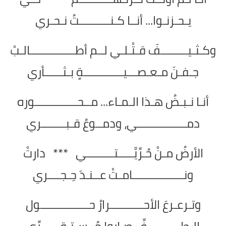
يـحـزنـوا... أنــا كـنــــــــــتُ نـحـري
وكـثـيـــــــــفَ قـتْـلـي لــم أطـــــــــــــــالـبْ
جـفـنَ مـعـصـــيـــــــــــــةٍ بـثــــــأري
أنـا نـبـضُ هـذا الـمـاء... مــحــــــــــــــوره
دمــــــــــــــــي، ودمــوعُ قـبــــــــري
الأرضُ مـنْ حُـرِّيَّـــــتـــــــــي *** دارتْ
ونـــــــــــــــــامـتْ عــنـدَ حِـجــــري
وتـرعـرعَ الأحـــــــــــرارُ حــــــــــــــــول