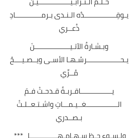
حـلـمُ الـتـرابـيـــــــــــــــــيـنَ
يـوقِـــــــــــــــــدُه الـنـدى بـرمــــــــــــــادِ
ذُعــري
وبـشـارةُ الآتـيـــــــــــــــــــنَ
يـحــــــــــــــــــرسُـهـا الأسـى ويــصـيــــحُ
مُــرِّي
يـــــــــــــــــاقـربـةً قـدحـتْ فـمَ
الـــــــــــــــــغــيـمـــاتِ واشـتـعــلـتْ
بـصــدري
ولـسـوءِ حـظِ سـهـامِـهـــــــــــــــا ***