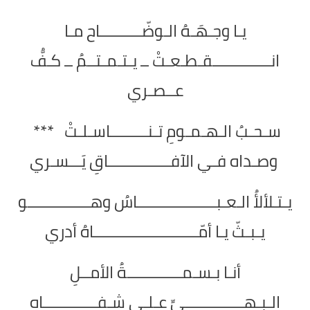
يـا وجـهَـهُ الـوضّــــــــــاح مـا
انــــــــــــــقـطـعـتْ ــ يـتـمـتــمُ ــ كـفُّ
عــصـري
سـحـبُ الـهـمـومِ تـنـــــــــاسـلـتْ ***
وصـداه فـي الآفـــــــــــــــاقِ يَـــسـري
يـتـلألأُ الـعـبـــــــــــــــــــاسُ وهـــــــــــــــو
يـبـثّ يـا أمّـــــــــــــــــــــــــاهُ أدري
أنـا بـسـمـــــــــــــةُ الأمــلِ
الـبـهــــــــــــــيِّ عـلـى شـفـــــــــــــاهِ