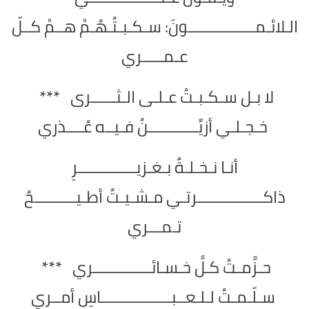
الـلائـمــــــــــــــــونَ: سـكـبـتُـهُـمْ هــمْ كــلّ
عـمـــــري
لا بـل سـكـبـتُ عـلـى الـثــــــرى ***
خـجـلـي أزيِّــــــــــــنُ فـيــه عُــــذري
أنـا نـخـلـةٌ بـغـزيــــــــــــــرِ
ذاكــــــــــــــــرتـي مـشـيـتُ أطـيــــــــــحُ
تـمـــري
حـزَّمـتُ كـلَّ خـسـائــــــــــــــري ***
سـلّـمـتُ لـلـعــبـــــــــــــــــاسِ أمــري