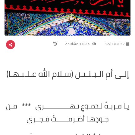
12/03/2017
11614 مشاهدة
إلـى أم الـبـنـيـن (سـلام الله عـلـيـهـا)
يـا قـربـةً لـدمـوعِ نـهــــــــــــــري *** مـن
جـودِهـا أضـرمــــــتُ فـجــري