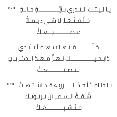
يـا لـيـتـكَ الـتـدري بـأيَّـــــــــــــةِ حـالـةٍ ***
خـلّـفـتَـهـا، لا شـيء يـمـلأُ
مـضــــــــــجــعَـكْ
خـلّــــــــــفـتَـهـا سـهـمـاً بـأيـدي
ذابـحـيـــــــــــــــكَ تـهـزُّ مـهـدَ الـذكـريـاتِ
لـتـصـنــــــــــعَـكْ
يـا ظـامـئـاً حـدَّ الـــــرواءِ قـد اشـتـهـتْ ***
شَـفـةُ الـسـمـا أنْ تـرتـويـكَ
فـتُـشـبِـــــــــــعَـكْ