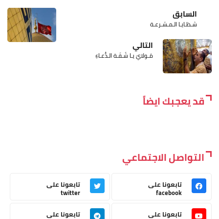
السابق
شـظـايـا الـمـشـرعـة
التالي
مَـولايَ يـا شَـفَـة الـدُّعـاءِ
قد يعجبك ايضاً
التواصل الاجتماعي
تابعونا على
تابعونا على
twitter
facebook
تابعونا على
تابعونا على