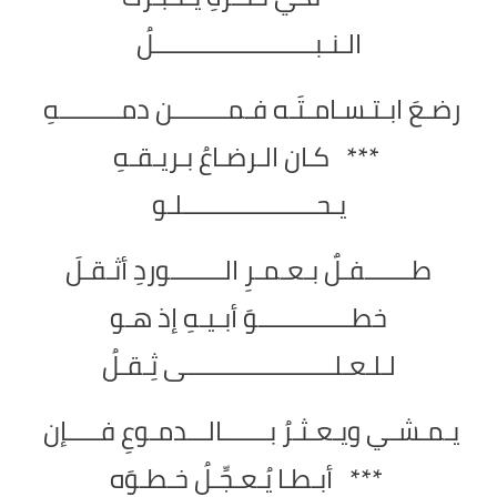
الـنـبــــــــــــــــــــــــلُ
رضـعَ ابـتـسـامـتَـه فـمــــــــن دمـــــــــهِ
*** كـان الـرضـاعُ بـريـقـهِ
يـحــــــــــــــــــــلـو
طـــــــفـلٌ بـعـمـرِ الــــــــوردِ أثـقـلَ
خطــــــــــــــوَ أبـيـهِ إذ هـو
لـلـعـلــــــــــــــــــــــى ثِـقـلُ
يـمـشـي ويـعـثـرُ بـــــــالـــدمـوعِ فـــــإن
*** أبـطـا يُـعـجِّـلُ خـطـوَه