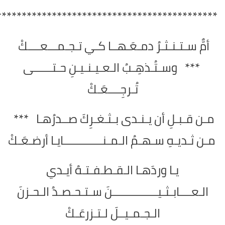
********************************************
أمٌّ سـتـنـثـرُ دمـعَـهــا كـي تـجـمـــعــــكْ
*** وسـتُـذهِـبُ الـعـيـنـيـنِ حـتــــــى
تُـرجِــــعَـكْ
مـن قـبـلِ أن يـنـدى بـثـغـرِكَ صــدرُهـا ***
مـن ثـديـهِ سـهـمُ الـمـنـــــــــــــايـا أرضـعَـكْ
يـا وردَهـا الـقـطـفـتـهُ أيـدي
الـعــــابـثـيـــــــــــــــنَ سـتـحـصـدُ الـحـزنَ
الـجـمـيــلَ لـتـزرعَـكْ