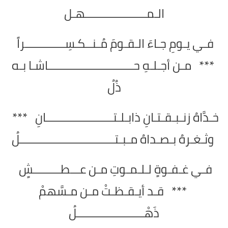
الـمــــــــــــــــــــهـل
فـي يـومِ جـاءَ الـقـومَ مُـنــكـسِـــــــــــــراً
*** مـن أجـلـهِ حــــــــــــــــــــــــــــاشـا بـه
ذُلُ
خـدَّاهُ زنـبـقـتـانِ ذابـلـتــــــــــــــــــــــانِ ***
وثـغـرهُ بـصـداهُ مـبـتـــــــــــــــــــــــــــــــلُ
فـي غـفـوةٍ لـلـمـوتِ مـن عـــطـــــــــشٍ
*** قـد أيـقـظـتْ مـن مـسَّهمْ
ذَهْــــــــــــــــــــــلُ