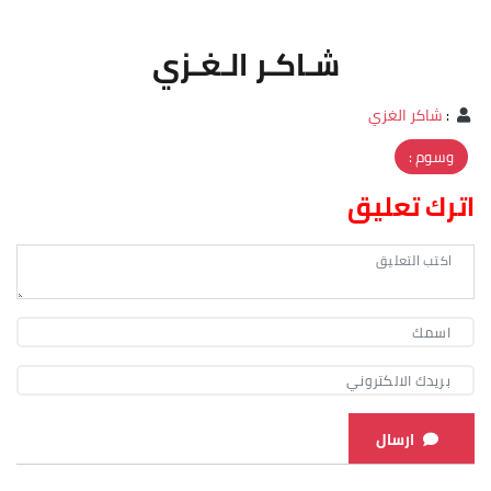
شـاكـر الـغـزي
:
شاكر الغزي
وسوم :
اترك تعليق
ارسال