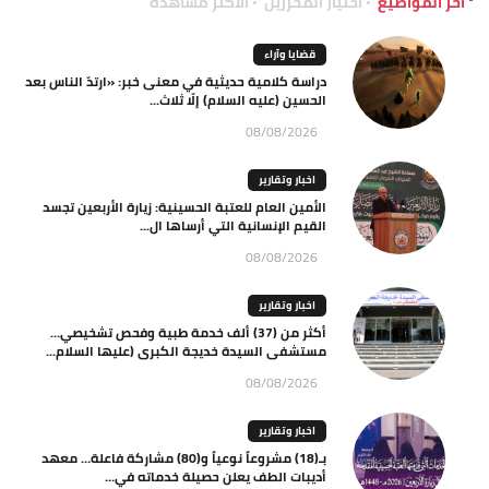
آخر المواضيع
اختيار المحررين
الاكثر مشاهدة
قضايا وآراء
دراسة كلامية حديثية في معنى خبر: «ارتدّ الناس بعد
الحسين (عليه السلام) إلّا ثلاث...
08/08/2026
اخبار وتقارير
الأمين العام للعتبة الحسينية: زيارة الأربعين تجسد
القيم الإنسانية التي أرساها ال...
08/08/2026
اخبار وتقارير
أكثر من (37) ألف خدمة طبية وفحص تشخيصي…
مستشفى السيدة خديجة الكبرى (عليها السلام...
08/08/2026
اخبار وتقارير
بـ(18) مشروعاً نوعياً و(80) مشاركة فاعلة… معهد
أديبات الطف يعلن حصيلة خدماته في...