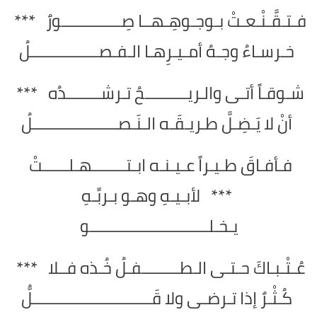
فـتـقَّـنْـعـتْ بـوجـوهِـهــا صِــــــــــــــورٌ ***
خـرسـاءُ وجـهُ أمـيـرِهـا الـفـصــــــــــــــــلُ
شـوقـاً أتـى والـريــــــــــحُ تـرشــــــــدُه ***
أنْ لا يَـضِـلَّ طـريـقَـه الـنَـصــــــــــــــــــــلُ
فـأفـاقَ طـيـراً عـيـنـه ابـتــــــــهـلــــــتْ
*** لأبـيـهِ وهـو بـربِّـهِ
يـخـلــــــــــــــــــــــــــــو
عُـتْـبـاكَ حـتـى الـطـــــــــفـلُ خُـذه فــلا ***
كُـثْـرٌ إذا تـرضـى ولا قَــــــــــــــــــــــــــــلُّ