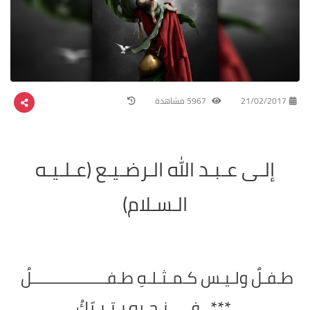
21/02/2017
5967 مشاهدة
إلـى عـبـد الله الـرضـيـع (عـلـيـه
الـسـلام)
طـفـلٌ ولـيـس كـمـثـلـهِ طـفــــــــــــــــــلُ
*** فـي نـحـرهِ يـتـبـرّكُ