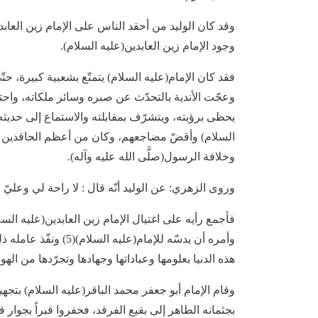
وقد كان الوليد من أحقد الناس على الإمام زين العابدين
وجود الإمام زين العابدين(عليه السلام).
فقد كان الإمام(عليه السلام) يتمتّع بشعبية كبيرة، ح
وعجّت الأندية بالتحدّث عن صبره وسائر ملكاته، واحت
يحظى برؤيته، ويتشرّف بمقابلته والاستماع إلى حديثه ،
وخلافة الرسول(صلَّى الله عليه وآله).
وروى الزهري: عن الوليد أنّه قال : لا راحة لي وعليّ بن
فأجمع رأيه على اغتيال الإمام زين العابدين(عليه السلا
وأمره أن يدسّه للإمام
هذه الدنيا بعلومها وعباداتها وجهادها وتجرّدها من الهو
وقام الإمام أبو جعفر محمد الباقر(عليه السلام) بتجه
بجثمانه الطاهر إلى بقيع الفرقد، فحفروا قبراً بجوار 