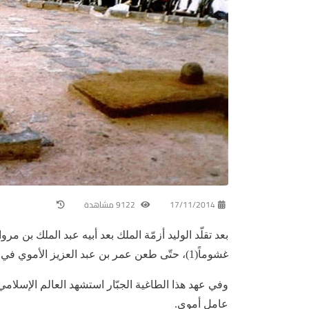
17/11/2014
9122 مشاهدة
بعد تقلّد الوليد أزمّة الملك بعد أبيه عبد الملك بن مرو
غشوماً(1)، حتّى طعن عمر بن عبد العزيز الأموي في حكومته، فقال فيه: إنّه ممن امتلأت الأرض به جوراً(2).
وفي عهد هذا الطاغية الجبّار استشهد العالم الإسلام
عامل أموي.