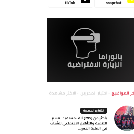
tikTok
snapchat
خر المواضيع
اختيار المحررين
الاكثر مشاهدة
التقارير المصورة
بأكثر من (795) ألف مستفيد.. قسم
التنمية والتأهيل الاجتماعي للشباب
في العتبة الحس...