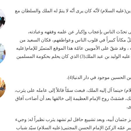
(عليه السلام) لأنّه كان يرى أنّه لا يتمّ له الملك والسلطان مع
تّى تحدّث الناس بإعجاب وإكبار عن علمه وفقهه وعبادته،
لّ مكاناً كبيراً في قلوب الناس وعواطفهم، فكان السعيد من
 وقد شقّ على الأمويين عامّة هذا الموقع المتميّز للإمام(عليه
السلام) وأقضّ مضاجعهم، وكان من أعظم الحاقدين عليه الوليد بن عبد الملك(3) الذي كان يحلم بحكومة المسلمين
 الحسين موجود في دار الدنيا(4).
م) حينما آل إليه الملك، فبعث سمّاً قاتلاً إلى عامله على يثرب،
(عليه السلام)(5) ونفّذ عامله ذلك، فسَمَتْ روح الإمام العظيمة إلى خالقها بعد أن أضاءت آفاق
ى.
يز جثمان أبيه، وبعد تشييع حافل لم تشهد يثرب نظيراً له; وجيء
قبر عمّه الزكيّ الإمام الحسن المجتبى(عليه السلام) سيّد شباب