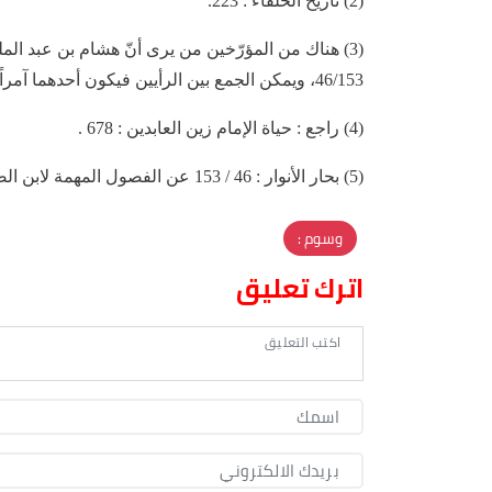
(2) تأريخ الخلفاء : 223.
(3) هناك من المؤرّخين من يرى أنّ هشام بن عبد الملك
46/153، ويمكن الجمع بين الرأيين فيكون أحدهما آمراً والآخر منفّذاً للجريمة.
(4) راجع : حياة الإمام زين العابدين : 678 .
(5) بحار الأنوار : 46 / 153 عن الفصول المهمة لابن الصباغ المالكي : 194 .
وسوم :
اترك تعليق